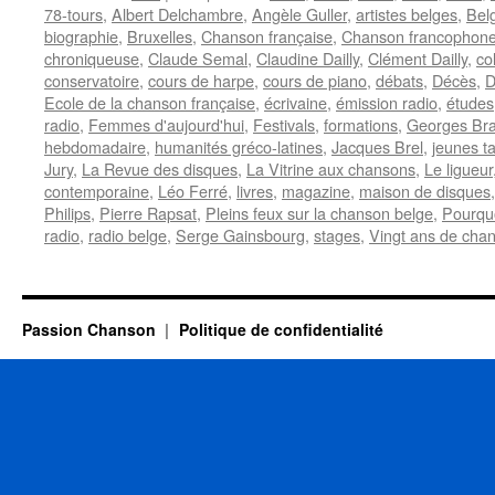
78-tours
,
Albert Delchambre
,
Angèle Guller
,
artistes belges
,
Bel
biographie
,
Bruxelles
,
Chanson française
,
Chanson francophon
chroniqueuse
,
Claude Semal
,
Claudine Dailly
,
Clément Dailly
,
co
conservatoire
,
cours de harpe
,
cours de piano
,
débats
,
Décès
,
D
Ecole de la chanson française
,
écrivaine
,
émission radio
,
études
radio
,
Femmes d'aujourd'hui
,
Festivals
,
formations
,
Georges Br
hebdomadaire
,
humanités gréco-latines
,
Jacques Brel
,
jeunes ta
Jury
,
La Revue des disques
,
La Vitrine aux chansons
,
Le ligueur
contemporaine
,
Léo Ferré
,
livres
,
magazine
,
maison de disques
Philips
,
Pierre Rapsat
,
Pleins feux sur la chanson belge
,
Pourqu
radio
,
radio belge
,
Serge Gainsbourg
,
stages
,
Vingt ans de cha
Passion Chanson
Politique de confidentialité