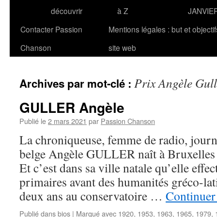
découvrir
à Z
JANVIE
Contacter Passion
Mentions légales : but et objecti
Chanson
site web
Prix Angèle Gull
Archives par mot-clé :
GULLER Angèle
Publié le
2 mars 2021
par
Passion Chanson
La chroniqueuse, femme de radio, journa
belge Angèle GULLER naît à Bruxelles
Et c’est dans sa ville natale qu’elle effe
primaires avant des humanités gréco-lati
deux ans au conservatoire …
Continuer 
Publié dans
bios
|
Marqué avec
1920
,
1953
,
1963
,
1965
,
1979
,