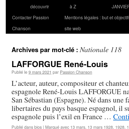
découvrir
à Z
JANVIE
Contacter Passion
Mentions légales : but et objecti
Chanson
site web
Nationale 118
Archives par mot-clé :
LAFFORGUE René-Louis
Publié le
9 mars 2021
par
Passion Chanson
L’acteur, auteur, compositeur et chanteu
espagnole René-Louis LAFFORGUE naît
San Sébastian (Espagne). Né dans une fa
libertaires du pays basque espagnol, il su
espagnole puis l’exil en France …
Conti
Publié dans
bios
|
Marqué avec
13 mars
,
13 mars 1928
,
1928
,
1