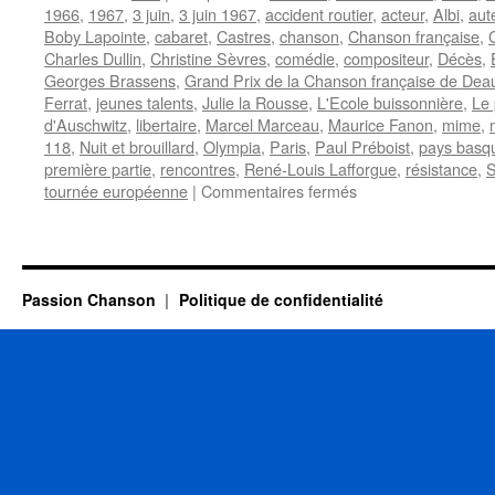
1966
,
1967
,
3 juin
,
3 juin 1967
,
accident routier
,
acteur
,
Albi
,
aut
Boby Lapointe
,
cabaret
,
Castres
,
chanson
,
Chanson française
,
Charles Dullin
,
Christine Sèvres
,
comédie
,
compositeur
,
Décès
,
Georges Brassens
,
Grand Prix de la Chanson française de Deau
Ferrat
,
jeunes talents
,
Julie la Rousse
,
L'Ecole buissonnière
,
Le 
d'Auschwitz
,
libertaire
,
Marcel Marceau
,
Maurice Fanon
,
mime
,
118
,
Nuit et brouillard
,
Olympia
,
Paris
,
Paul Préboist
,
pays basq
première partie
,
rencontres
,
René-Louis Lafforgue
,
résistance
,
S
sur
tournée européenne
|
Commentaires fermés
LAFFORGUE
René-
Louis
Passion Chanson
Politique de confidentialité