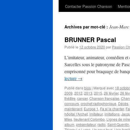
Contacter Passion Chanson
Mention
Jean-Marc
Archives par mot-clé :
BRUNNER Pascal
Publié le
12 octobre 2020
par
Passion C
L’imitateur, animateur, comédien e
Sarcelles sous le patronyme de Pasca
emprisonné pour braquage de banque
lecture
→
Publié dans
bios
|
Marqué avec
18 octob
2009
,
2012
,
2013
,
2015
,
26 février
,
26 fév
théâtre
,
cancer
,
Chanson française
,
Chan
concours
,
crochet radiophonique
,
Décès
,
maintenant
,
Europe 1
,
Fa si la chanter
,
Fa
hôpital l'Archet
,
imitateur
,
imitations
,
Jacq
têtes
,
lieutenant Colombo
,
Lignes de mire
album
,
présentateur
,
radio
,
Saint-Quentin
Thierry Le Luron
,
Un pour tous
,
Une famil