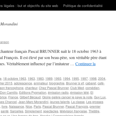
s légales : but et objectifs du site web
Politique de confidentialité
 Morandini
hanson
t chanteur français Pascal BRUNNER naît le 18 octobre 1963 à
l François. Il est élevé par son beau-père, son véritable père étant
s. Véritablement influencé par l’imitateur …
Continuer la
re
,
18 octobre 1963
,
1963
,
1983
,
1989
,
1993
,
1994
,
1995
,
1997
,
1998
,
2004
,
rier 2015
,
adolescence
,
animateur
,
biographie
,
Brunner à vif
,
cabaret
,
café-
son francophone
,
chanteur
,
Chez Pascal Brunner
,
Club Med
,
comédien
,
Don Camillo
,
Editions Pygmalion
,
émission radio
,
émission télé
,
Et
brice
,
France
,
Gilbert Bécaud
,
Gloire galère cancer je paye la note
,
Guy Lux
,
ues Chancel
,
Jean-Marc Morandini
,
jeunes talents
,
La classe
,
Les grosses
,
livre
,
Naissance
,
Nice
,
Paris
,
Pascal Brunner
,
Pascal François
,
premier
,
santé
,
Sarcelles
,
Simplement
,
spectacles
,
télévision française
,
Théâtre
,
sur
le en or
,
Une femme de trop
,
Yapaka
|
Commentaires fermés