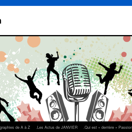
n
graphies de A à Z
.Les Actus de JANVIER
.Qui est « derrière » Passi