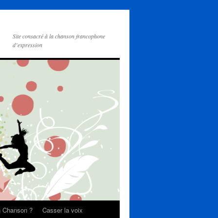
Site consacré à la chanson francophone
d’expression
on Chanson ?
Casser la voix