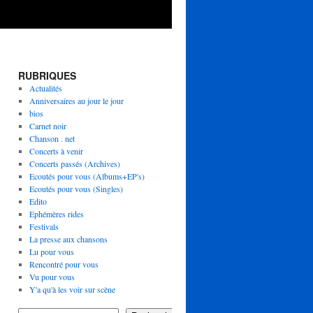
RUBRIQUES
Actualités
Anniversaires au jour le jour
bios
Carnet noir
Chanson . net
Concerts à venir
Concerts passés (Archives)
Ecoutés pour vous (Albums+EP's)
Ecoutés pour vous (Singles)
Edito
Ephémères rides
Festivals
La presse aux chansons
Lu pour vous
Rencontré pour vous
Vu pour vous
Y'a qu'à les voir sur scène