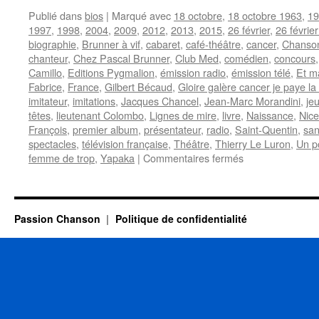
Publié dans
bios
|
Marqué avec
18 octobre
,
18 octobre 1963
,
19
1997
,
1998
,
2004
,
2009
,
2012
,
2013
,
2015
,
26 février
,
26 févrie
biographie
,
Brunner à vif
,
cabaret
,
café-théâtre
,
cancer
,
Chanson
chanteur
,
Chez Pascal Brunner
,
Club Med
,
comédien
,
concours
Camillo
,
Editions Pygmalion
,
émission radio
,
émission télé
,
Et m
Fabrice
,
France
,
Gilbert Bécaud
,
Gloire galère cancer je paye la
imitateur
,
imitations
,
Jacques Chancel
,
Jean-Marc Morandini
,
je
têtes
,
lieutenant Colombo
,
Lignes de mire
,
livre
,
Naissance
,
Nice
François
,
premier album
,
présentateur
,
radio
,
Saint-Quentin
,
san
spectacles
,
télévision française
,
Théâtre
,
Thierry Le Luron
,
Un p
sur
femme de trop
,
Yapaka
|
Commentaires fermés
BRUNNER
Pascal
Passion Chanson
Politique de confidentialité