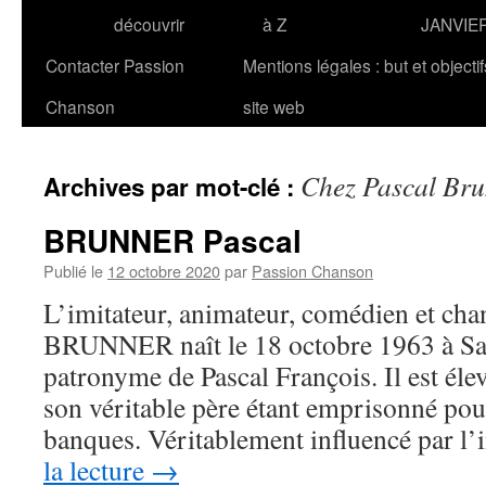
découvrir
à Z
JANVIE
Contacter Passion
Mentions légales : but et objecti
Chanson
site web
Chez Pascal Br
Archives par mot-clé :
BRUNNER Pascal
Publié le
12 octobre 2020
par
Passion Chanson
L’imitateur, animateur, comédien et chan
BRUNNER naît le 18 octobre 1963 à Sar
patronyme de Pascal François. Il est éle
son véritable père étant emprisonné po
banques. Véritablement influencé par l
la lecture
→