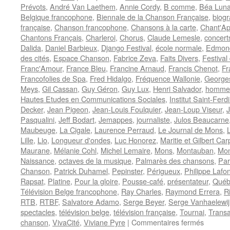
Prévots
,
André Van Laethem
,
Annie Cordy
,
B comme
,
Béa Lun
Belgique francophone
,
Biennale de la Chanson Française
,
biogr
française
,
Chanson francophone
,
Chansons à la carte
,
Chant'Ap
Chantons Français
,
Charleroi
,
Chorus
,
Claude Lemesle
,
concert
Dalida
,
Daniel Barbieux
,
Django Festival
,
école normale
,
Edmond
des cités
,
Espace Chanson
,
Fabrice Zeva
,
Faits Divers
,
Festival
Franc'Amour
,
France Bleu
,
Francine Arnaud
,
Francis Chenot
,
Fr
Francofolies de Spa
,
Fred Hidalgo
,
Fréquence Wallonie
,
George
Meys
,
Gil Cassan
,
Guy Géron
,
Guy Lux
,
Henri Salvador
,
homme 
Hautes Etudes en Communications Sociales
,
Institut Saint-Ferd
Decker
,
Jean Pigeon
,
Jean-Louis Foulquier
,
Jean-Loup Viseur
,
J
Pasqualini
,
Jeff Bodart
,
Jemappes
,
journaliste
,
Julos Beaucarne
Maubeuge
,
La Cigale
,
Laurence Perraud
,
Le Journal de Mons
,
Lille
,
Lio
,
Longueur d'ondes
,
Luc Honorez
,
Maritie et Gilbert Car
Maurane
,
Mélanie Cohl
,
Michel Lemaire
,
Mons
,
Montauban
,
Mon
Naissance
,
octaves de la musique
,
Palmarès des chansons
,
Par
Chanson
,
Patrick Duhamel
,
Pepinster
,
Périgueux
,
Philippe Lafo
Rapsat
,
Platine
,
Pour la gloire
,
Pousse-café
,
présentateur
,
Québ
Télévision Belge francophone
,
Ray Charles
,
Raymond Errera
,
R
RTB
,
RTBF
,
Salvatore Adamo
,
Serge Beyer
,
Serge Vanhaelewij
spectacles
,
télévision belge
,
télévision française
,
Tournai
,
Transa
sur
chanson
,
VivaCité
,
Viviane Pyre
|
Commentaires fermés