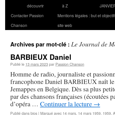
découvrir
à Z
JANVIE
Contacter Passion
Mentions légales : but et objecti
Chanson
site web
Le Journal de M
Archives par mot-clé :
BARBIEUX Daniel
Publié le
13 mars 2023
par
Passion Chanson
Homme de radio, journaliste et passion
francophone Daniel BARBIEUX naît le
Jemappes en Belgique. Dès sa plus petite
par des chansons françaises (écoutées pa
d’opéra …
Continuer la lecture
→
Publié dans
bios
|
Marqué avec
14 mars
,
14 mars 1959
,
1959
,
A