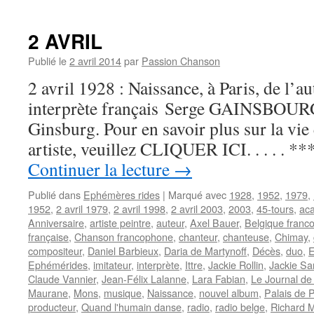
BARBI
Daniel
2 AVRIL
Publié le
2 avril 2014
par
Passion Chanson
2 avril 1928 : Naissance, à Paris, de l’
interprète français Serge GAINSBOUR
Ginsburg. Pour en savoir plus sur la vie 
artiste, veuillez CLIQUER ICI. . . . . **
Continuer la lecture
→
Publié dans
Ephémères rides
|
Marqué avec
1928
,
1952
,
1979
,
1952
,
2 avril 1979
,
2 avril 1998
,
2 avril 2003
,
2003
,
45-tours
,
aca
Anniversaire
,
artiste peintre
,
auteur
,
Axel Bauer
,
Belgique franc
française
,
Chanson francophone
,
chanteur
,
chanteuse
,
Chimay
,
compositeur
,
Daniel Barbieux
,
Daria de Martynoff
,
Décès
,
duo
,
E
Ephémérides
,
imitateur
,
interprète
,
Ittre
,
Jackie Rollin
,
Jackie Sa
Claude Vannier
,
Jean-Félix Lalanne
,
Lara Fabian
,
Le Journal d
Maurane
,
Mons
,
musique
,
Naissance
,
nouvel album
,
Palais de 
producteur
,
Quand l'humain danse
,
radio
,
radio belge
,
Richard Mi