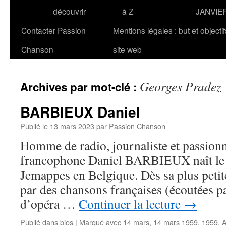
découvrir
à Z
JANVIE
Contacter Passion
Mentions légales : but et objecti
Chanson
site web
Georges Pradez
Archives par mot-clé :
BARBIEUX Daniel
Publié le
13 mars 2023
par
Passion Chanson
Homme de radio, journaliste et passion
francophone Daniel BARBIEUX naît le
Jemappes en Belgique. Dès sa plus petite
par des chansons françaises (écoutées pa
d’opéra …
Continuer la lecture
→
Publié dans
bios
|
Marqué avec
14 mars
,
14 mars 1959
,
1959
,
A