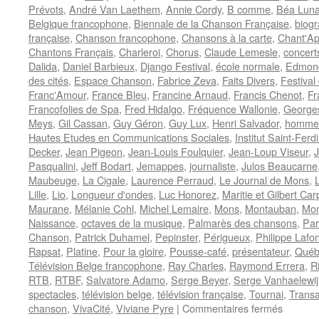
Prévots
,
André Van Laethem
,
Annie Cordy
,
B comme
,
Béa Lun
Belgique francophone
,
Biennale de la Chanson Française
,
biogr
française
,
Chanson francophone
,
Chansons à la carte
,
Chant'Ap
Chantons Français
,
Charleroi
,
Chorus
,
Claude Lemesle
,
concert
Dalida
,
Daniel Barbieux
,
Django Festival
,
école normale
,
Edmond
des cités
,
Espace Chanson
,
Fabrice Zeva
,
Faits Divers
,
Festival
Franc'Amour
,
France Bleu
,
Francine Arnaud
,
Francis Chenot
,
Fr
Francofolies de Spa
,
Fred Hidalgo
,
Fréquence Wallonie
,
George
Meys
,
Gil Cassan
,
Guy Géron
,
Guy Lux
,
Henri Salvador
,
homme 
Hautes Etudes en Communications Sociales
,
Institut Saint-Ferd
Decker
,
Jean Pigeon
,
Jean-Louis Foulquier
,
Jean-Loup Viseur
,
J
Pasqualini
,
Jeff Bodart
,
Jemappes
,
journaliste
,
Julos Beaucarne
Maubeuge
,
La Cigale
,
Laurence Perraud
,
Le Journal de Mons
,
Lille
,
Lio
,
Longueur d'ondes
,
Luc Honorez
,
Maritie et Gilbert Car
Maurane
,
Mélanie Cohl
,
Michel Lemaire
,
Mons
,
Montauban
,
Mon
Naissance
,
octaves de la musique
,
Palmarès des chansons
,
Par
Chanson
,
Patrick Duhamel
,
Pepinster
,
Périgueux
,
Philippe Lafo
Rapsat
,
Platine
,
Pour la gloire
,
Pousse-café
,
présentateur
,
Québ
Télévision Belge francophone
,
Ray Charles
,
Raymond Errera
,
R
RTB
,
RTBF
,
Salvatore Adamo
,
Serge Beyer
,
Serge Vanhaelewij
spectacles
,
télévision belge
,
télévision française
,
Tournai
,
Transa
sur
chanson
,
VivaCité
,
Viviane Pyre
|
Commentaires fermés