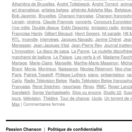
Alhambra de Bruxelles
,
André Tollebeeck
,
André Torrent
,
anima
art dramatique
,
artistes belges
,
athénée Adolphe Max
,
Belgique
Bob Jacqmin
,
Bruxelles
,
Chanson française
,
Chanson francoph
Lenain
,
cinéma
,
Claude François
,
concerts
,
Concours Eurovisio
j'me mêle
,
Double disque
,
Eddy Despretz
,
émission radio
,
émiss
Françoise Hardy
,
Gilbert Bécaud
,
Henri Segers
,
hit parade
,
Hit-
RTL
,
incendie
,
interviews
,
Jacques Navadic
,
Janine Chérel
,
Jea
Menessier
,
Jean-Jacques Vital
,
Jean-Pierre Rey
,
Journal inatte
L'Innovation
,
La disco de papa
,
La Panne
,
La roulette discothè
marchand de ballons
,
Le Palace
,
Les nerfs à vif
,
Madame Facchi
Mariage
,
Marie-Claire
,
Marseille
,
Marthe-Marie Massinon
,
Micha
Brant
,
Monia
,
Montreux
,
Naissance
,
Nicolas Résimont
,
Nos chan
Paris
,
Patrick Topaloff
,
Philippe Luthers
,
piano
,
présentateur
,
ra
Carlo
,
Radio Télévision Belge
,
Radio Télévision Belge francoph
Française
,
René Steichen
,
reportage
,
Ringo
,
RMC
,
Roger Lanz
Sandwich
,
Serge Vanhaelewijn
,
Stop ou encore
,
Studio 22
,
Sup
jours
,
télévision
,
Théâtre
,
Tour de chance
,
Uccle
,
Un torrent de
sur
Max
|
Commentaires fermés
TORRENT
André
Passion Chanson
Politique de confidentialité