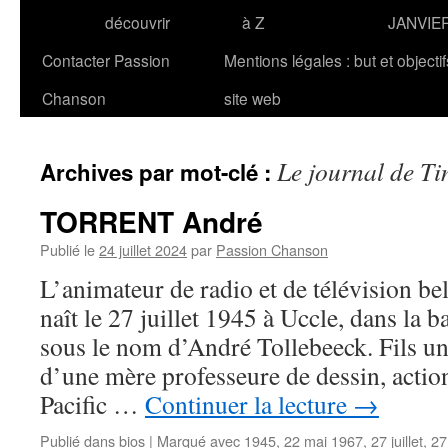
découvrir
à Z
JANVIE
Contacter Passion
Mentions légales : but et objecti
Chanson
site web
Le journal de Ti
Archives par mot-clé :
TORRENT André
Publié le
24 juillet 2024
par
Passion Chanson
L’animateur de radio et de télévision
naît le 27 juillet 1945 à Uccle, dans la 
sous le nom d’André Tollebeeck. Fils un
d’une mère professeure de dessin, action
Pacific …
Continuer la lecture
→
Publié dans
bios
|
Marqué avec
1945
,
22 mai 1967
,
27 juillet
,
27