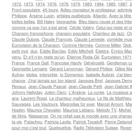
1972
,
1973
,
1974
,
1976
,
1978
,
1979
,
1983
,
1984
,
1985
,
1987
,
2
Front populaire
,
45-tours
,
Adieu monsieur le professeur
,
adminis
Philippe
,
Arsène Lupin
,
artistes québécois
,
Atlantic
,
Avec la tête
belles belles
,
Bill Haley
,
biographie
,
Bleu blanc rouge et des frite
comme ça que l'on s'est aimé
,
Cécile Valéry
,
Celui qui reste et c
Chanson francophone
,
chanson populaire
,
Chanteur de jazz
,
Ch
Claude Dubois
,
Claude François
,
Claude Lemesle
,
comédie mus
Eurovision de la Chanson
,
Corinne Hermès
,
Corinne Miller
,
Dick
petit mot
,
duo
,
Eddie Barclay
,
Eddy Mitchell
,
Elektra
,
Enrico Mac
venu
,
Et s'il n'en reste qu'un
,
Etienne Roda-Gil
,
Eurovision 1971
France
,
France Gall
,
Françoise Hardy
,
Générosité
,
Gentleman ca
Georgette Lemaire
,
Gérard Lenorman
,
Gérard Philipe
,
Gilles Ma
Aufray
,
idoles
,
interprète
,
Io Domenico
,
Isabelle Aubret
,
J'ai bie
chance
,
J'irai jamais sur ton island
,
Jacques Brel
,
Jacques Dema
Revaux
,
Jean-Claude Pascal
,
Jean-Claude Petit
,
Jean-Gabriel A
Johnny Hallyday
,
Julien Clerc
,
L'Arsène
,
La curée
,
La musique a
ans
,
Laurent Rossi
,
Le chanteur malheureux
,
Le fils de Matthieu
Sauvages
,
Les Vautours
,
Magnolias for ever
,
Marcel Amont
,
Mar
Hopkin
,
Maurice Chevalier
,
Maurice Leblanc
,
Melody TV
,
Michel
de films
,
Naissance
,
On ne refait pas le monde avec une chans
ta vie
,
Patachou
,
Patricia Lavila
,
Patrick Topaloff
,
Pierre Delano
pour moi c’est tout
,
Quelquefois
,
Radio Télévision Suisse
,
Roger