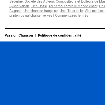
Séverine
,
Société des Auteurs Compositeurs et Editeurs de Mus
Sylvie Vartan
,
Tino Rossi
,
Toi et moi contre le monde entier
,
Un 
Avignon
,
Une chanson française
,
Une fille si belle
,
Vladimir Ilitch
sur
printemps qui chante
,
yé-yés
|
Commentaires fermés
BOURTAY
Jean-
Pierre
Passion Chanson
Politique de confidentialité