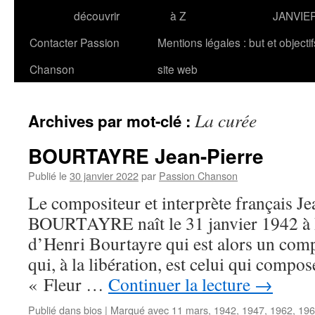
découvrir
à Z
JANVIE
Contacter Passion
Mentions légales : but et objecti
Chanson
site web
La curée
Archives par mot-clé :
BOURTAYRE Jean-Pierre
Publié le
30 janvier 2022
par
Passion Chanson
Le compositeur et interprète français Je
BOURTAYRE naît le 31 janvier 1942 à Pari
d’Henri Bourtayre qui est alors un comp
qui, à la libération, est celui qui compo
« Fleur …
Continuer la lecture
→
Publié dans
bios
|
Marqué avec
11 mars
,
1942
,
1947
,
1962
,
196