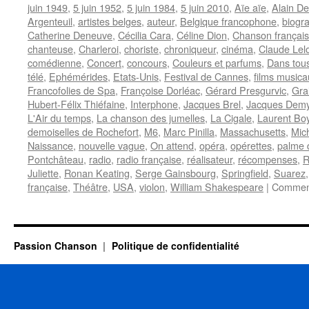
juin 1949
,
5 juin 1952
,
5 juin 1984
,
5 juin 2010
,
Aïe aïe
,
Alain D
Argenteuil
,
artistes belges
,
auteur
,
Belgique francophone
,
biogr
Catherine Deneuve
,
Cécilia Cara
,
Céline Dion
,
Chanson françai
chanteuse
,
Charleroi
,
choriste
,
chroniqueur
,
cinéma
,
Claude Lel
comédienne
,
Concert
,
concours
,
Couleurs et parfums
,
Dans tous
télé
,
Ephémérides
,
Etats-Unis
,
Festival de Cannes
,
films musica
Francofolies de Spa
,
Françoise Dorléac
,
Gérard Presgurvic
,
Gra
Hubert-Félix Thiéfaine
,
Interphone
,
Jacques Brel
,
Jacques Dem
L'Air du temps
,
La chanson des jumelles
,
La Cigale
,
Laurent Bo
demoiselles de Rochefort
,
M6
,
Marc Pinilla
,
Massachusetts
,
Mich
Naissance
,
nouvelle vague
,
On attend
,
opéra
,
opérettes
,
palme 
Pontchâteau
,
radio
,
radio française
,
réalisateur
,
récompenses
,
R
Juliette
,
Ronan Keating
,
Serge Gainsbourg
,
Springfield
,
Suarez
française
,
Théâtre
,
USA
,
violon
,
William Shakespeare
|
Comment
Passion Chanson
Politique de confidentialité