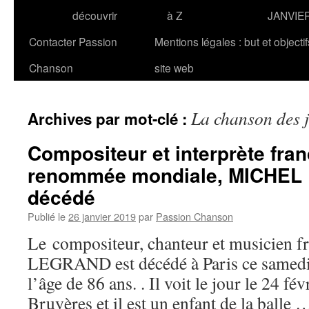
découvrir
à Z
JANVIE
Contacter Passion
Mentions légales : but et objecti
Chanson
site web
La chanson des 
Archives par mot-clé :
Compositeur et interprète fran
renommée mondiale, MICHEL
décédé
Publié le
26 janvier 2019
par
Passion Chanson
Le compositeur, chanteur et musicien f
LEGRAND est décédé à Paris ce samedi 
l’âge de 86 ans. . Il voit le jour le 24 f
Bruyères et il est un enfant de la balle