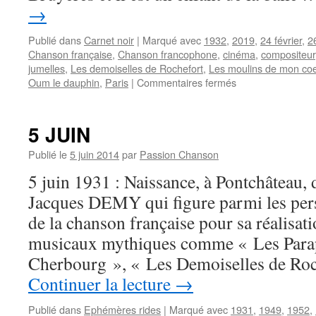
→
Publié dans
Carnet noir
|
Marqué avec
1932
,
2019
,
24 février
,
2
Chanson française
,
Chanson francophone
,
cinéma
,
compositeur
jumelles
,
Les demoiselles de Rochefort
,
Les moulins de mon co
sur
Oum le dauphin
,
Paris
|
Commentaires fermés
Compositeur
et
interprète
5 JUIN
français
de
Publié le
5 juin 2014
par
Passion Chanson
renommée
5 juin 1931 : Naissance, à Pontchâteau, 
mondiale,
MICHEL
Jacques DEMY qui figure parmi les per
LEGRAND
de la chanson française pour sa réalisa
est
décédé
musicaux mythiques comme « Les Parap
Cherbourg », « Les Demoiselles de Roc
Continuer la lecture
→
Publié dans
Ephémères rides
|
Marqué avec
1931
,
1949
,
1952
,