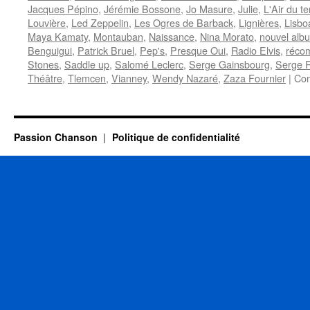
Jacques Pépino
,
Jérémie Bossone
,
Jo Masure
,
Julie
,
L'Air du t
Louvière
,
Led Zeppelin
,
Les Ogres de Barback
,
Lignières
,
Lisbo
Maya Kamaty
,
Montauban
,
Naissance
,
Nina Morato
,
nouvel alb
Benguigui
,
Patrick Bruel
,
Pep's
,
Presque Oui
,
Radio Elvis
,
réco
Stones
,
Saddle up
,
Salomé Leclerc
,
Serge Gainsbourg
,
Serge R
Théâtre
,
Tlemcen
,
Vianney
,
Wendy Nazaré
,
Zaza Fournier
|
Com
Passion Chanson
Politique de confidentialité