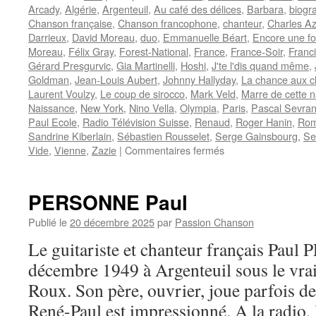
Arcady
,
Algérie
,
Argenteuil
,
Au café des délices
,
Barbara
,
biogr
Chanson française
,
Chanson francophone
,
chanteur
,
Charles A
Darrieux
,
David Moreau
,
duo
,
Emmanuelle Béart
,
Encore une fo
Moreau
,
Félix Gray
,
Forest-National
,
France
,
France-Soir
,
Franc
Gérard Presgurvic
,
Gia Martinelli
,
Hoshi
,
J'te l'dis quand même
,
Goldman
,
Jean-Louis Aubert
,
Johnny Hallyday
,
La chance aux 
Laurent Voulzy
,
Le coup de sirocco
,
Mark Veld
,
Marre de cette n
Naissance
,
New York
,
Nino Vella
,
Olympia
,
Paris
,
Pascal Sevra
Paul Ecole
,
Radio Télévision Suisse
,
Renaud
,
Roger Hanin
,
Rom
Sandrine Kiberlain
,
Sébastien Rousselet
,
Serge Gainsbourg
,
Se
sur
Vide
,
Vienne
,
Zazie
|
Commentaires fermés
BRUEL
Patrick
PERSONNE Paul
Publié le
20 décembre 2025
par
Passion Chanson
Le guitariste et chanteur français Pau
décembre 1949 à Argenteuil sous le vr
Roux. Son père, ouvrier, joue parfois de
René-Paul est impressionné. A la radio, 