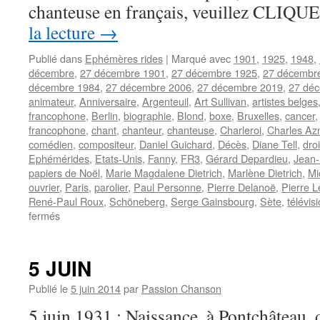
chanteuse en français, veuillez CLIQU
la lecture
→
Publié dans
Ephémères rides
|
Marqué avec
1901
,
1925
,
1948
,
décembre
,
27 décembre 1901
,
27 décembre 1925
,
27 décembr
décembre 1984
,
27 décembre 2006
,
27 décembre 2019
,
27 dé
animateur
,
Anniversaire
,
Argenteuil
,
Art Sullivan
,
artistes belges
francophone
,
Berlin
,
biographie
,
Blond
,
boxe
,
Bruxelles
,
cancer
francophone
,
chant
,
chanteur
,
chanteuse
,
Charleroi
,
Charles Az
comédien
,
compositeur
,
Daniel Guichard
,
Décès
,
Diane Tell
,
droi
Ephémérides
,
Etats-Unis
,
Fanny
,
FR3
,
Gérard Depardieu
,
Jean-
papiers de Noël
,
Marie Magdalene Dietrich
,
Marlène Dietrich
,
Mi
ouvrier
,
Paris
,
parolier
,
Paul Personne
,
Pierre Delanoë
,
Pierre L
René-Paul Roux
,
Schöneberg
,
Serge Gainsbourg
,
Sète
,
télévis
sur
fermés
27
DECEMBRE
5 JUIN
Publié le
5 juin 2014
par
Passion Chanson
5 juin 1931 : Naissance, à Pontchâteau, 