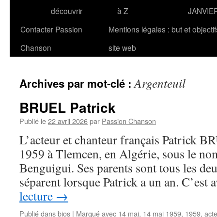
découvrir
à Z
JANVIE
Contacter Passion
Mentions légales : but et objecti
Chanson
site web
Argenteuil
Archives par mot-clé :
BRUEL Patrick
Publié le
22 avril 2026
par
Passion Chanson
L’acteur et chanteur français Patrick B
1959 à Tlemcen, en Algérie, sous le no
Benguigui. Ses parents sont tous les deu
séparent lorsque Patrick a un an. C’est
lecture
→
Publié dans
bios
|
Marqué avec
14 mai
,
14 mai 1959
,
1959
,
acte