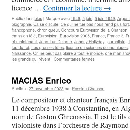
licence …
Continuer la lecture
→
Publié dans
bios
|
Marqué avec
1949
,
5 juin
,
5 juin 1949
,
Argent
biographie
,
Ca se discute
,
Ce qui ne tue pas nous rend plus fort
francophone
,
chroniqueur
,
Concours Eurovision de la Chanson
,
émission télé
,
Eurovision
,
Eurovision 2005
,
France
,
France 3
,
Fr
et maintenant
,
Jean-Luc Delarue
,
Johnny Hallyday
,
journaliste
,
J
fou du roi
,
Les grosses têtes
,
licence en sciences économiques
,
Naissance
,
On ne peut pas plaire à tout le monde
,
one man sho
sur
les grands qui rêvent
|
Commentaires fermés
CARLIER
Guy
MACIAS Enrico
Publié le
27 novembre 2023
par
Passion Chanson
Le compositeur et chanteur français E
11 décembre 1938 à Constantine, en Algé
nom de Gaston Ghrenassia. Il est le fils 
violoniste dans l’orchestre de Raymond