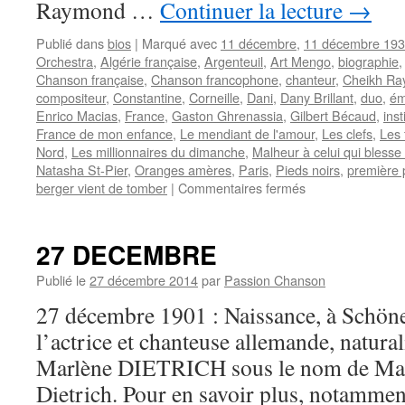
Raymond …
Continuer la lecture
→
Publié dans
bios
|
Marqué avec
11 décembre
,
11 décembre 19
Orchestra
,
Algérie française
,
Argenteuil
,
Art Mengo
,
biographie
Chanson française
,
Chanson francophone
,
chanteur
,
Cheikh R
compositeur
,
Constantine
,
Corneille
,
Dani
,
Dany Brillant
,
duo
,
ém
Enrico Macias
,
France
,
Gaston Ghrenassia
,
Gilbert Bécaud
,
inst
France de mon enfance
,
Le mendiant de l'amour
,
Les clefs
,
Les 
Nord
,
Les millionnaires du dimanche
,
Malheur à celui qui blesse
Natasha St-Pier
,
Oranges amères
,
Paris
,
Pieds noirs
,
première 
sur
berger vient de tomber
|
Commentaires fermés
MACIAS
Enrico
27 DECEMBRE
Publié le
27 décembre 2014
par
Passion Chanson
27 décembre 1901 : Naissance, à Schöne
l’actrice et chanteuse allemande, natura
Marlène DIETRICH sous le nom de Ma
Dietrich. Pour en savoir plus, notamment