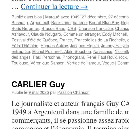
…
Continuer la lecture
→
Publié dans
bios
|
Marqué avec
1949
,
27 décembre
,
27 décemb
Bashung
,
Argenteuil
,
Backstage
,
batterie
,
Benoît Blue Boy
,
biog
Boris Bergman
,
Bracos Band
,
CBS
,
Chanson française
,
Chanso
Aznavour
,
Claude Nougaro
,
Comme un étranger
,
Eddy Mitchell
,
Festival d'été de Québec
,
France
,
Francofolies de La Rochelle
,
Félix Thiéfaine
,
Hugues Aufray
,
Jacques Higelin
,
Johnny Hallyda
entreprise
,
Michel Polnareff. Alain Souchon
,
Naissance
,
Nicolett
des anges
,
Paul Personne
,
Phonogram
,
René-Paul Roux
,
rock
,
Toulouse
,
Véronique Sanson
,
Vertige de l'amour
,
Vogue
|
Comme
CARLIER Guy
Publié le
9 mai 2025
par
Passion Chanson
Le journaliste et auteur français Guy C
1949 à Argenteuil dans une famille de m
commerçants, il se passionne assez rapi
commerce et l’économie. Il termine ains