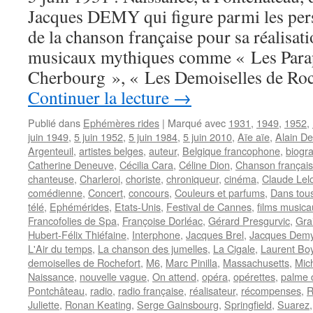
Jacques DEMY qui figure parmi les per
de la chanson française pour sa réalisa
musicaux mythiques comme « Les Parap
Cherbourg », « Les Demoiselles de Roc
Continuer la lecture
→
Publié dans
Ephémères rides
|
Marqué avec
1931
,
1949
,
1952
,
juin 1949
,
5 juin 1952
,
5 juin 1984
,
5 juin 2010
,
Aïe aïe
,
Alain D
Argenteuil
,
artistes belges
,
auteur
,
Belgique francophone
,
biogr
Catherine Deneuve
,
Cécilia Cara
,
Céline Dion
,
Chanson françai
chanteuse
,
Charleroi
,
choriste
,
chroniqueur
,
cinéma
,
Claude Lel
comédienne
,
Concert
,
concours
,
Couleurs et parfums
,
Dans tous
télé
,
Ephémérides
,
Etats-Unis
,
Festival de Cannes
,
films musica
Francofolies de Spa
,
Françoise Dorléac
,
Gérard Presgurvic
,
Gra
Hubert-Félix Thiéfaine
,
Interphone
,
Jacques Brel
,
Jacques Dem
L'Air du temps
,
La chanson des jumelles
,
La Cigale
,
Laurent Bo
demoiselles de Rochefort
,
M6
,
Marc Pinilla
,
Massachusetts
,
Mich
Naissance
,
nouvelle vague
,
On attend
,
opéra
,
opérettes
,
palme 
Pontchâteau
,
radio
,
radio française
,
réalisateur
,
récompenses
,
R
Juliette
,
Ronan Keating
,
Serge Gainsbourg
,
Springfield
,
Suarez