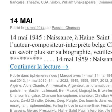
française
,
Théâtre
,
USA
,
violon
,
William Shakespeare
|
Comment
14 MAI
Publié le
14 mai 2014
par
Passion Chanson
14 mai 1945 : Naissance, à Haine-Saint-
l’auteur-compositeur-interprète belge
en savoir plus sur sa biographie, veuille
********** . . . . 14 mai 1959 : Naiss
Continuer la lecture
→
Publié dans
Ephémères rides
|
Marqué avec
14 mai
,
14 mai 19
mai 2012
,
14 mai 2015
,
14 mai 2022
,
1945
,
1959
,
1997
,
2012
,
Algérie
,
Alors Chante
,
Anniversaire
,
Argenteuil
,
art dramatique
,
parisienne
,
Bastien Lallemant
,
Ben Mazué
,
biographie
,
Bruxelle
Chanson française
,
Chanson francophone
,
chanteur
,
Christian
cours
,
David Christie
,
Décès
,
Deep Purple
,
Des fourmis dans le
enseignant
,
Ephémérides
,
Falling in love in summertime
,
Festiva
Brassens
,
Gérard Presgurvic
,
Haine-Saint-Paul
,
interprète
,
J'te