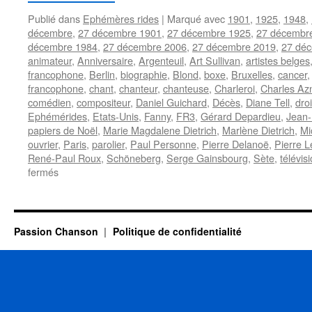
Publié dans
Ephémères rides
|
Marqué avec
1901
,
1925
,
1948
,
décembre
,
27 décembre 1901
,
27 décembre 1925
,
27 décembr
décembre 1984
,
27 décembre 2006
,
27 décembre 2019
,
27 dé
animateur
,
Anniversaire
,
Argenteuil
,
Art Sullivan
,
artistes belges
francophone
,
Berlin
,
biographie
,
Blond
,
boxe
,
Bruxelles
,
cancer
francophone
,
chant
,
chanteur
,
chanteuse
,
Charleroi
,
Charles Az
comédien
,
compositeur
,
Daniel Guichard
,
Décès
,
Diane Tell
,
droi
Ephémérides
,
Etats-Unis
,
Fanny
,
FR3
,
Gérard Depardieu
,
Jean-
papiers de Noël
,
Marie Magdalene Dietrich
,
Marlène Dietrich
,
Mi
ouvrier
,
Paris
,
parolier
,
Paul Personne
,
Pierre Delanoë
,
Pierre L
René-Paul Roux
,
Schöneberg
,
Serge Gainsbourg
,
Sète
,
télévis
sur
fermés
27
DECEMBRE
Passion Chanson
Politique de confidentialité