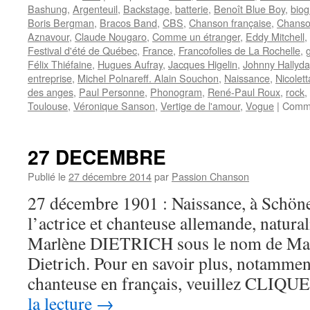
Bashung
,
Argenteuil
,
Backstage
,
batterie
,
Benoît Blue Boy
,
biog
Boris Bergman
,
Bracos Band
,
CBS
,
Chanson française
,
Chanso
Aznavour
,
Claude Nougaro
,
Comme un étranger
,
Eddy Mitchell
,
Festival d'été de Québec
,
France
,
Francofolies de La Rochelle
,
Félix Thiéfaine
,
Hugues Aufray
,
Jacques Higelin
,
Johnny Hallyda
entreprise
,
Michel Polnareff. Alain Souchon
,
Naissance
,
Nicolett
des anges
,
Paul Personne
,
Phonogram
,
René-Paul Roux
,
rock
,
Toulouse
,
Véronique Sanson
,
Vertige de l'amour
,
Vogue
|
Comme
27 DECEMBRE
Publié le
27 décembre 2014
par
Passion Chanson
27 décembre 1901 : Naissance, à Schöne
l’actrice et chanteuse allemande, natura
Marlène DIETRICH sous le nom de Ma
Dietrich. Pour en savoir plus, notamment
chanteuse en français, veuillez CLIQU
la lecture
→