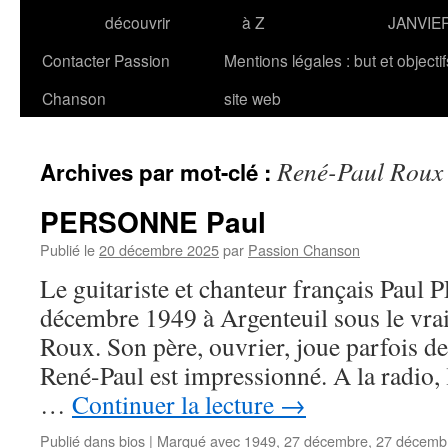
découvrir
à Z
JANVIE
Contacter Passion
Mentions légales : but et objecti
Chanson
site web
René-Paul Roux
Archives par mot-clé :
PERSONNE Paul
Publié le
20 décembre 2025
par
Passion Chanson
Le guitariste et chanteur français Pau
décembre 1949 à Argenteuil sous le vr
Roux. Son père, ouvrier, joue parfois de
René-Paul est impressionné. A la radio, 
…
Continuer la lecture
→
Publié dans
bios
|
Marqué avec
1949
,
27 décembre
,
27 décemb