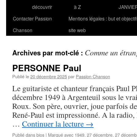
découvrir
à Z
JANVIE
Contacter Passion
Mentions légales : but et objecti
Chanson
site web
Comme un étran
Archives par mot-clé :
PERSONNE Paul
Publié le
20 décembre 2025
par
Passion Chanson
Le guitariste et chanteur français Pau
décembre 1949 à Argenteuil sous le vr
Roux. Son père, ouvrier, joue parfois de
René-Paul est impressionné. A la radio, 
…
Continuer la lecture
→
Publié dans
bios
|
Marqué avec
1949
,
27 décembre
,
27 décemb