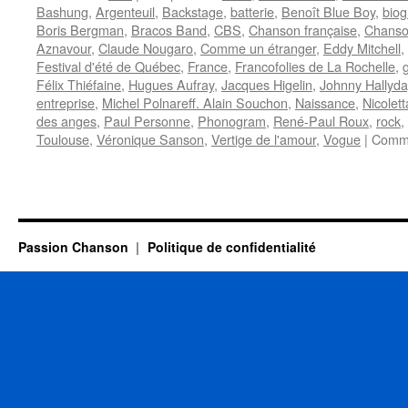
Bashung
,
Argenteuil
,
Backstage
,
batterie
,
Benoît Blue Boy
,
biog
Boris Bergman
,
Bracos Band
,
CBS
,
Chanson française
,
Chanso
Aznavour
,
Claude Nougaro
,
Comme un étranger
,
Eddy Mitchell
,
Festival d'été de Québec
,
France
,
Francofolies de La Rochelle
,
Félix Thiéfaine
,
Hugues Aufray
,
Jacques Higelin
,
Johnny Hallyda
entreprise
,
Michel Polnareff. Alain Souchon
,
Naissance
,
Nicolett
des anges
,
Paul Personne
,
Phonogram
,
René-Paul Roux
,
rock
,
Toulouse
,
Véronique Sanson
,
Vertige de l'amour
,
Vogue
|
Comme
Passion Chanson
Politique de confidentialité