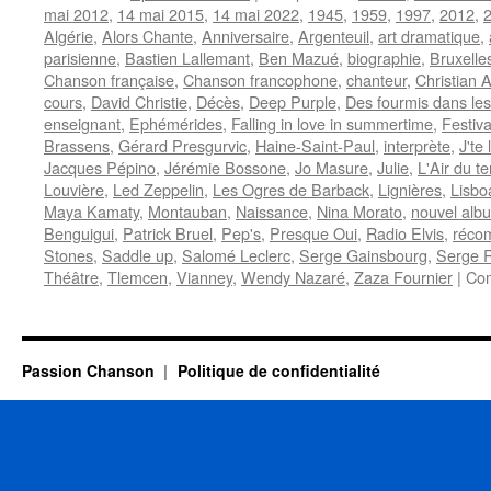
mai 2012
,
14 mai 2015
,
14 mai 2022
,
1945
,
1959
,
1997
,
2012
,
Algérie
,
Alors Chante
,
Anniversaire
,
Argenteuil
,
art dramatique
,
parisienne
,
Bastien Lallemant
,
Ben Mazué
,
biographie
,
Bruxelle
Chanson française
,
Chanson francophone
,
chanteur
,
Christian
cours
,
David Christie
,
Décès
,
Deep Purple
,
Des fourmis dans le
enseignant
,
Ephémérides
,
Falling in love in summertime
,
Festiva
Brassens
,
Gérard Presgurvic
,
Haine-Saint-Paul
,
interprète
,
J'te
Jacques Pépino
,
Jérémie Bossone
,
Jo Masure
,
Julie
,
L'Air du t
Louvière
,
Led Zeppelin
,
Les Ogres de Barback
,
Lignières
,
Lisbo
Maya Kamaty
,
Montauban
,
Naissance
,
Nina Morato
,
nouvel alb
Benguigui
,
Patrick Bruel
,
Pep's
,
Presque Oui
,
Radio Elvis
,
réco
Stones
,
Saddle up
,
Salomé Leclerc
,
Serge Gainsbourg
,
Serge R
Théâtre
,
Tlemcen
,
Vianney
,
Wendy Nazaré
,
Zaza Fournier
|
Com
Passion Chanson
Politique de confidentialité