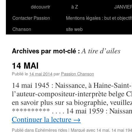
découvrir
à Z
JANVIE
Contacter Passion
Mentions légales : but et objecti
Chanson
site web
A tire d’ailes
Archives par mot-clé :
14 MAI
Publié le
14 mai 2014
par
Passion Chanson
14 mai 1945 : Naissance, à Haine-Saint-
l’auteur-compositeur-interprète belge
en savoir plus sur sa biographie, veuille
********** . . . . 14 mai 1959 : Naiss
Continuer la lecture
→
Publié dans
Ephémères rides
|
Marqué avec
14 mai
,
14 mai 19