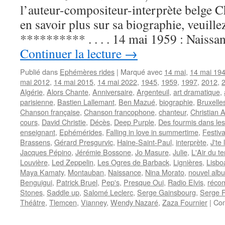
l’auteur-compositeur-interprète belge
en savoir plus sur sa biographie, veuille
********** . . . . 14 mai 1959 : Naiss
Continuer la lecture
→
Publié dans
Ephémères rides
|
Marqué avec
14 mai
,
14 mai 19
mai 2012
,
14 mai 2015
,
14 mai 2022
,
1945
,
1959
,
1997
,
2012
,
Algérie
,
Alors Chante
,
Anniversaire
,
Argenteuil
,
art dramatique
,
parisienne
,
Bastien Lallemant
,
Ben Mazué
,
biographie
,
Bruxelle
Chanson française
,
Chanson francophone
,
chanteur
,
Christian
cours
,
David Christie
,
Décès
,
Deep Purple
,
Des fourmis dans le
enseignant
,
Ephémérides
,
Falling in love in summertime
,
Festiva
Brassens
,
Gérard Presgurvic
,
Haine-Saint-Paul
,
interprète
,
J'te
Jacques Pépino
,
Jérémie Bossone
,
Jo Masure
,
Julie
,
L'Air du t
Louvière
,
Led Zeppelin
,
Les Ogres de Barback
,
Lignières
,
Lisbo
Maya Kamaty
,
Montauban
,
Naissance
,
Nina Morato
,
nouvel alb
Benguigui
,
Patrick Bruel
,
Pep's
,
Presque Oui
,
Radio Elvis
,
réco
Stones
,
Saddle up
,
Salomé Leclerc
,
Serge Gainsbourg
,
Serge R
Théâtre
,
Tlemcen
,
Vianney
,
Wendy Nazaré
,
Zaza Fournier
|
Com