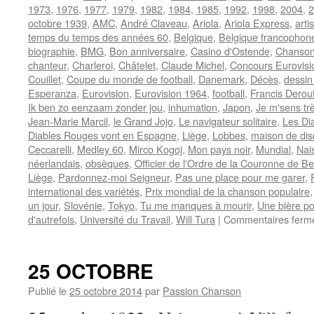
1973
,
1976
,
1977
,
1979
,
1982
,
1984
,
1985
,
1992
,
1998
,
2004
,
2
octobre 1939
,
AMC
,
André Claveau
,
Ariola
,
Ariola Express
,
arti
temps du temps des années 60
,
Belgique
,
Belgique francophon
biographie
,
BMG
,
Bon anniversaire
,
Casino d'Ostende
,
Chanson
chanteur
,
Charleroi
,
Châtelet
,
Claude Michel
,
Concours Eurovisi
Couillet
,
Coupe du monde de football
,
Danemark
,
Décès
,
dessin
Esperanza
,
Eurovision
,
Eurovision 1964
,
football
,
Francis Derou
Ik ben zo eenzaam zonder jou
,
inhumation
,
Japon
,
Je m'sens tr
Jean-Marie Marcil
,
le Grand Jojo
,
Le navigateur solitaire
,
Les Di
Diables Rouges vont en Espagne
,
Liège
,
Lobbes
,
maison de di
Ceccarelli
,
Medley 60
,
Mirco Kogoj
,
Mon pays noir
,
Mundial
,
Nai
néerlandais
,
obsèques
,
Officier de l'Ordre de la Couronne de Be
Liège
,
Pardonnez-moi Seigneur
,
Pas une place pour me garer
,
international des variétés
,
Prix mondial de la chanson populaire
un jour
,
Slovénie
,
Tokyo
,
Tu me manques à mourir
,
Une bière p
d'autrefois
,
Université du Travail
,
Will Tura
|
Commentaires ferm
25 OCTOBRE
Publié le
25 octobre 2014
par
Passion Chanson