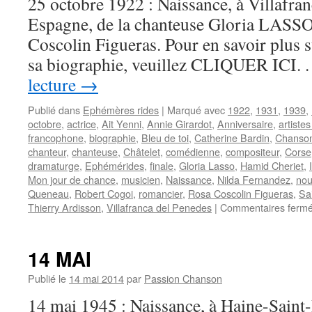
25 octobre 1922 : Naissance, à Villafra
Espagne, de la chanteuse Gloria LASSO
Coscolin Figueras. Pour en savoir plus s
sa biographie, veuillez CLIQUER ICI. .
lecture
→
Publié dans
Ephémères rides
|
Marqué avec
1922
,
1931
,
1939
,
octobre
,
actrice
,
Ait Yenni
,
Annie Girardot
,
Anniversaire
,
artiste
francophone
,
biographie
,
Bleu de toi
,
Catherine Bardin
,
Chanson
chanteur
,
chanteuse
,
Châtelet
,
comédienne
,
compositeur
,
Corse
dramaturge
,
Ephémérides
,
finale
,
Gloria Lasso
,
Hamid Cheriet
,
Mon jour de chance
,
musicien
,
Naissance
,
Nilda Fernandez
,
nou
Queneau
,
Robert Cogoi
,
romancier
,
Rosa Coscolin Figueras
,
Sa
Thierry Ardisson
,
Villafranca del Penedes
|
Commentaires ferm
14 MAI
Publié le
14 mai 2014
par
Passion Chanson
14 mai 1945 : Naissance, à Haine-Saint-