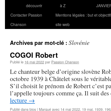
découvrir
à Z
JANVIE
Contacter Passion
Mentions légales : but et objecti
Chanson
site web
Slovénie
Archives par mot-clé :
COGOI Robert
Publié le
16 mai 2022
par
Passion Chanson
Le chanteur belge d’origine slovène Ro
octobre 1939 à Châtelet sous le vérita
S’il choisit le prénom de Robert c’est 
l’appelle toujours comme ça. Il suit de
lecture
→
Publié dans
bios
|
Marqué avec
14 mai 2022
,
19 mai
,
1939
,
196