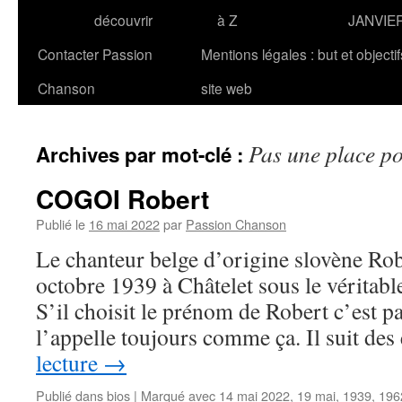
découvrir
à Z
JANVIE
Contacter Passion
Mentions légales : but et objecti
Chanson
site web
Pas une place p
Archives par mot-clé :
COGOI Robert
Publié le
16 mai 2022
par
Passion Chanson
Le chanteur belge d’origine slovène Ro
octobre 1939 à Châtelet sous le vérita
S’il choisit le prénom de Robert c’est 
l’appelle toujours comme ça. Il suit de
lecture
→
Publié dans
bios
|
Marqué avec
14 mai 2022
,
19 mai
,
1939
,
196