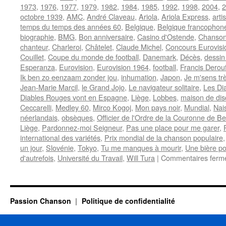
1973
,
1976
,
1977
,
1979
,
1982
,
1984
,
1985
,
1992
,
1998
,
2004
,
2
octobre 1939
,
AMC
,
André Claveau
,
Ariola
,
Ariola Express
,
arti
temps du temps des années 60
,
Belgique
,
Belgique francophon
biographie
,
BMG
,
Bon anniversaire
,
Casino d'Ostende
,
Chanson
chanteur
,
Charleroi
,
Châtelet
,
Claude Michel
,
Concours Eurovisi
Couillet
,
Coupe du monde de football
,
Danemark
,
Décès
,
dessin
Esperanza
,
Eurovision
,
Eurovision 1964
,
football
,
Francis Derou
Ik ben zo eenzaam zonder jou
,
inhumation
,
Japon
,
Je m'sens tr
Jean-Marie Marcil
,
le Grand Jojo
,
Le navigateur solitaire
,
Les Di
Diables Rouges vont en Espagne
,
Liège
,
Lobbes
,
maison de di
Ceccarelli
,
Medley 60
,
Mirco Kogoj
,
Mon pays noir
,
Mundial
,
Nai
néerlandais
,
obsèques
,
Officier de l'Ordre de la Couronne de Be
Liège
,
Pardonnez-moi Seigneur
,
Pas une place pour me garer
,
international des variétés
,
Prix mondial de la chanson populaire
un jour
,
Slovénie
,
Tokyo
,
Tu me manques à mourir
,
Une bière p
d'autrefois
,
Université du Travail
,
Will Tura
|
Commentaires ferm
Passion Chanson
Politique de confidentialité