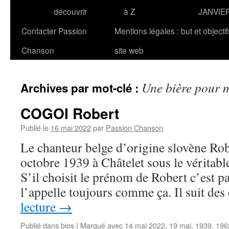
découvrir
à Z
JANVIE
Contacter Passion
Mentions légales : but et objecti
Chanson
site web
Une bière pour 
Archives par mot-clé :
COGOI Robert
Publié le
16 mai 2022
par
Passion Chanson
Le chanteur belge d’origine slovène Ro
octobre 1939 à Châtelet sous le vérita
S’il choisit le prénom de Robert c’est 
l’appelle toujours comme ça. Il suit de
lecture
→
Publié dans
bios
|
Marqué avec
14 mai 2022
,
19 mai
,
1939
,
196