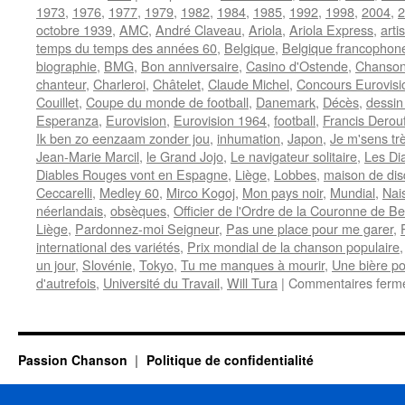
1973
,
1976
,
1977
,
1979
,
1982
,
1984
,
1985
,
1992
,
1998
,
2004
,
2
octobre 1939
,
AMC
,
André Claveau
,
Ariola
,
Ariola Express
,
arti
temps du temps des années 60
,
Belgique
,
Belgique francophon
biographie
,
BMG
,
Bon anniversaire
,
Casino d'Ostende
,
Chanson
chanteur
,
Charleroi
,
Châtelet
,
Claude Michel
,
Concours Eurovisi
Couillet
,
Coupe du monde de football
,
Danemark
,
Décès
,
dessin
Esperanza
,
Eurovision
,
Eurovision 1964
,
football
,
Francis Derou
Ik ben zo eenzaam zonder jou
,
inhumation
,
Japon
,
Je m'sens tr
Jean-Marie Marcil
,
le Grand Jojo
,
Le navigateur solitaire
,
Les Di
Diables Rouges vont en Espagne
,
Liège
,
Lobbes
,
maison de di
Ceccarelli
,
Medley 60
,
Mirco Kogoj
,
Mon pays noir
,
Mundial
,
Nai
néerlandais
,
obsèques
,
Officier de l'Ordre de la Couronne de Be
Liège
,
Pardonnez-moi Seigneur
,
Pas une place pour me garer
,
international des variétés
,
Prix mondial de la chanson populaire
un jour
,
Slovénie
,
Tokyo
,
Tu me manques à mourir
,
Une bière p
d'autrefois
,
Université du Travail
,
Will Tura
|
Commentaires ferm
Passion Chanson
Politique de confidentialité