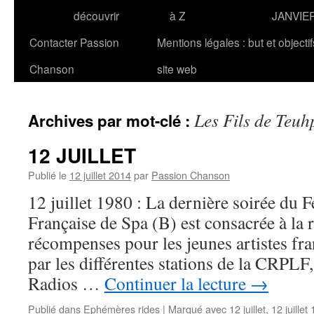
découvrir
à Z
JANVIE
Contacter Passion
Mentions légales : but et objecti
Chanson
site web
Les Fils de Teuh
Archives par mot-clé :
12 JUILLET
Publié le
12 juillet 2014
par
Passion Chanson
12 juillet 1980 : La dernière soirée du 
Française de Spa (B) est consacrée à la 
récompenses pour les jeunes artistes f
par les différentes stations de la CRPL
Radios …
Continuer la lecture
→
Publié dans
Ephémères rides
|
Marqué avec
12 juillet
,
12 juillet