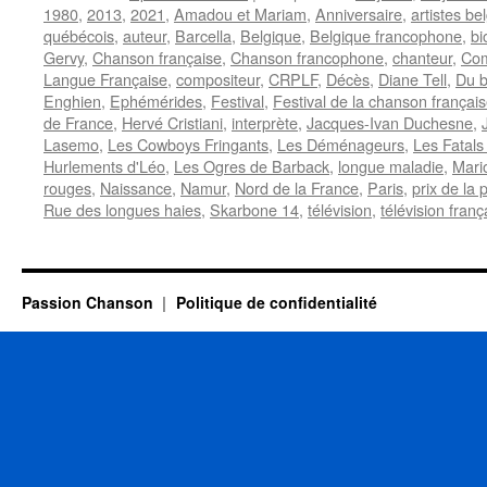
1980
,
2013
,
2021
,
Amadou et Mariam
,
Anniversaire
,
artistes be
québécois
,
auteur
,
Barcella
,
Belgique
,
Belgique francophone
,
bi
Gervy
,
Chanson française
,
Chanson francophone
,
chanteur
,
Com
Langue Française
,
compositeur
,
CRPLF
,
Décès
,
Diane Tell
,
Du 
Enghien
,
Ephémérides
,
Festival
,
Festival de la chanson françai
de France
,
Hervé Cristiani
,
interprète
,
Jacques-Ivan Duchesne
,
Lasemo
,
Les Cowboys Fringants
,
Les Déménageurs
,
Les Fatals
Hurlements d'Léo
,
Les Ogres de Barback
,
longue maladie
,
Mari
rouges
,
Naissance
,
Namur
,
Nord de la France
,
Paris
,
prix de la 
Rue des longues haies
,
Skarbone 14
,
télévision
,
télévision franç
Passion Chanson
Politique de confidentialité