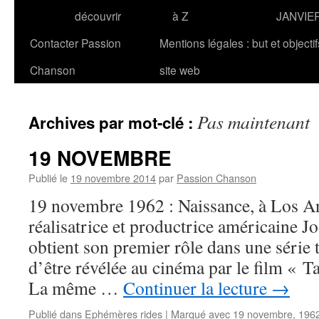
découvrir
à Z
JANVIE
Contacter Passion
Mentions légales : but et objecti
Chanson
site web
Pas maintenant
Archives par mot-clé :
19 NOVEMBRE
Publié le
19 novembre 2014
par
Passion Chanson
19 novembre 1962 : Naissance, à Los Ang
réalisatrice et productrice américaine 
obtient son premier rôle dans une série 
d’être révélée au cinéma par le film « T
La même …
Continuer la lecture
→
Publié dans
Ephémères rides
|
Marqué avec
19 novembre
,
196