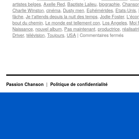
artistes belges
,
Axelle Red
,
Baptiste Lalieu
,
biographie
,
Chanson
Charlie Winston
,
cinéma
,
Dusty men
,
Ephémérides
,
Etats-Unis
,
fâche
,
Je t'attends depuis la nuit des temps
,
Jodie Foster
,
L'éco
bout du chemin
,
Le monde est tellement con
,
Los Angeles
,
Moi 
Naissance
,
nouvel album
,
Pas maintenant
,
productrice
,
réalisatr
sur
Driver
,
télévision
,
Toujours
,
USA
|
Commentaires fermés
19
NOVE
Passion Chanson
Politique de confidentialité