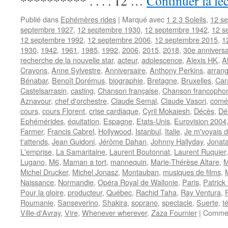
********** . . . . 12 …
Continuer la le
Publié dans
Ephémères rides
|
Marqué avec
1 2 3 Soleils
,
12 s
septembre 1927
,
12 septembre 1930
,
12 septembre 1942
,
12 s
12 septembre 1992
,
12 septembre 2006
,
12 septembre 2015
,
1
1930
,
1942
,
1961
,
1985
,
1992
,
2006
,
2015
,
2018
,
30e anniversa
recherche de la nouvelle star
,
acteur
,
adolescence
,
Alexis HK
,
A
Crayons
,
Anne Sylvestre
,
Anniversaire
,
Anthony Perkins
,
arran
Bénabar
,
Benoît Dorémus
,
biographie
,
Bretagne
,
Bruxelles
,
Cara
Castelsarrasin
,
casting
,
Chanson française
,
Chanson francopho
Aznavour
,
chef d'orchestre
,
Claude Semal
,
Claude Vasori
,
comé
cours
,
cours Florent
,
crise cardiaque
,
Cyril Mokaiesh
,
Décès
,
Dé
Ephémérides
,
équitation
,
Espagne
,
Etats-Unis
,
Eurovision 2004
Farmer
,
Francis Cabrel
,
Hollywood
,
Istanbul
,
Italie
,
Je m'voyais d
t'attends
,
Jean Guidoni
,
Jérôme Dahan
,
Johnny Hallyday
,
Jonat
L'emprise
,
La Samaritaine
,
Laurent Boutonnat
,
Laurent Ruquier
Lugano
,
M6
,
Maman a tort
,
mannequin
,
Marie-Thérèse Altare
,
M
Michel Drucker
,
Michel Jonasz
,
Montauban
,
musiques de films
,
Naissance
,
Normandie
,
Opéra Royal de Wallonie
,
Paris
,
Patrick
Pour la gloire
,
producteur
,
Québec
,
Rachid Taha
,
Ray Ventura
,
Roumanie
,
Sanseverino
,
Shakira
,
soprano
,
spectacle
,
Suerte
,
t
Ville-d'Avray
,
Vire
,
Whenever wherever
,
Zaza Fournier
|
Commen