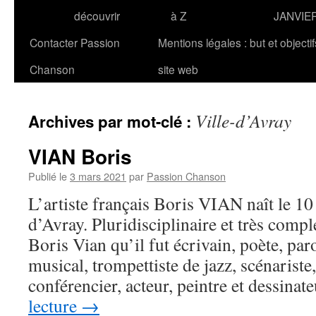
découvrir
à Z
JANVIE
Contacter Passion
Mentions légales : but et objecti
Chanson
site web
Ville-d’Avray
Archives par mot-clé :
VIAN Boris
Publié le
3 mars 2021
par
Passion Chanson
L’artiste français Boris VIAN naît le 10
d’Avray. Pluridisciplinaire et très compl
Boris Vian qu’il fut écrivain, poète, paro
musical, trompettiste de jazz, scénariste,
conférencier, acteur, peintre et dessinat
lecture
→