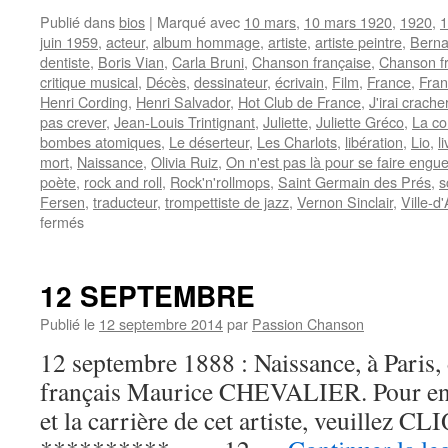
Publié dans
bios
|
Marqué avec
10 mars
,
10 mars 1920
,
1920
,
1
juin 1959
,
acteur
,
album hommage
,
artiste
,
artiste peintre
,
Bernar
dentiste
,
Boris Vian
,
Carla Bruni
,
Chanson française
,
Chanson f
critique musical
,
Décès
,
dessinateur
,
écrivain
,
Film
,
France
,
Fran
Henri Cording
,
Henri Salvador
,
Hot Club de France
,
J'irai crach
pas crever
,
Jean-Louis Trintignant
,
Juliette
,
Juliette Gréco
,
La co
bombes atomiques
,
Le déserteur
,
Les Charlots
,
libération
,
Lio
,
l
mort
,
Naissance
,
Olivia Ruiz
,
On n'est pas là pour se faire engue
poète
,
rock and roll
,
Rock'n'rollmops
,
Saint Germain des Prés
,
s
Fersen
,
traducteur
,
trompettiste de jazz
,
Vernon Sinclair
,
Ville-d
sur
fermés
VIAN
Boris
12 SEPTEMBRE
Publié le
12 septembre 2014
par
Passion Chanson
12 septembre 1888 : Naissance, à Paris, 
français Maurice CHEVALIER. Pour en s
et la carrière de cet artiste, veuillez CLI