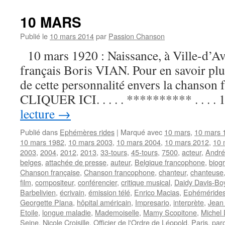
10 MARS
Publié le
10 mars 2014
par
Passion Chanson
10 mars 1920 : Naissance, à Ville-d’Avra
français Boris VIAN. Pour en savoir plu
de cette personnalité envers la chanson f
CLIQUER ICI. . . . . ********** . . . .
lecture
→
Publié dans
Ephémères rides
|
Marqué avec
10 mars
,
10 mars 
10 mars 1982
,
10 mars 2003
,
10 mars 2004
,
10 mars 2012
,
10 
2003
,
2004
,
2012
,
2013
,
33-tours
,
45-tours
,
7500
,
acteur
,
André
belges
,
attachée de presse
,
auteur
,
Belgique francophone
,
biog
Chanson française
,
Chanson francophone
,
chanteur
,
chanteuse
film
,
compositeur
,
conférencier
,
critique musical
,
Daidy Davis-Bo
Barbelivien
,
écrivain
,
émission télé
,
Enrico Macias
,
Ephéméride
Georgette Plana
,
hôpital américain
,
Impresario
,
interprète
,
Jean 
Etoile
,
longue maladie
,
Mademoiselle
,
Mamy Scopitone
,
Michel 
Seine
,
Nicole Croisille
,
Officier de l'Ordre de Léopold
,
Paris
,
paro