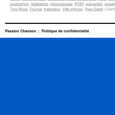
productrice
,
réalisatrice
,
récompenses
,
RTBF
,
scénariste
,
scopit
Tino Rossi
,
Tournai
,
traducteur
,
Ville-d'Avray
,
Yves Duteil
|
Comm
Passion Chanson
Politique de confidentialité