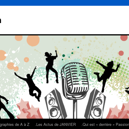
n
graphies de A à Z
.Les Actus de JANVIER
.Qui est « derrière » Passi