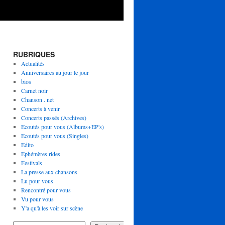
RUBRIQUES
Actualités
Anniversaires au jour le jour
bios
Carnet noir
Chanson . net
Concerts à venir
Concerts passés (Archives)
Ecoutés pour vous (Albums+EP's)
Ecoutés pour vous (Singles)
Edito
Ephémères rides
Festivals
La presse aux chansons
Lu pour vous
Rencontré pour vous
Vu pour vous
Y'a qu'à les voir sur scène