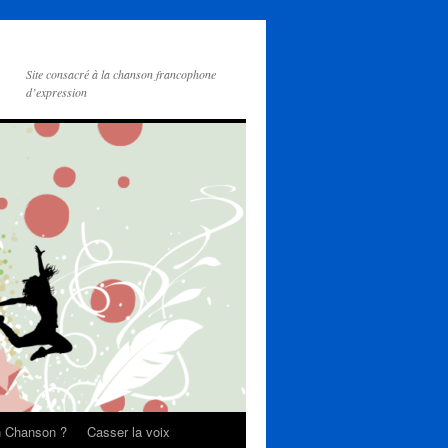
Site consacré à la chanson francophone
d’expression
on Chanson ?
Casser la voix