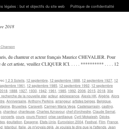
s légales : but et objectifs du site web
Politique de confidentialité
re 2018
n Chanson
Paris, du chanteur et acteur français Maurice CHEVALIER. Pour
re de cet artiste, veuillez CLIQUER ICI. . . . . ********** . . . . 12
vec
1 2 3 Soleils
,
12 septembre
,
12 septembre 1888
,
12 septembre 1927
,
12
septembre 1961
,
12 septembre 1985
,
12 septembre 1992
,
12 septembre
 2018
,
1888
,
1927
,
1930
,
1942
,
1961
,
1985
,
1992
,
2006
,
2015
,
2018
,
30e
a recherche de la nouvelle star
,
acteur
,
adolescence
,
Alexis HK
,
Algérie
,
Alors
tre
,
Anniversaire
,
Anthony Perkins
,
arrangeur
,
artistes belges
,
Belgique
,
etagne
,
Bruxelles
,
Caravelli
,
Carmen Maria Vega
,
Castelsarrasin
,
casting
,
e
,
chanteur
,
chanteuse
,
Charles Aznavour
,
chef d'orchestre
,
Claude Semal
,
,
concerts
,
cours
,
cours Florent
,
crise cardiaque
,
Cyril Mokaiesh
,
Décès
,
des
,
équitation
,
Espagne
,
Etats-Unis
,
Eurovision 2004
,
Festival
,
Film
,
France
,
od
,
Istanbul
,
Italie
,
Je m'voyais déjà
,
Je voulais te dire que je t'attends
,
Jean