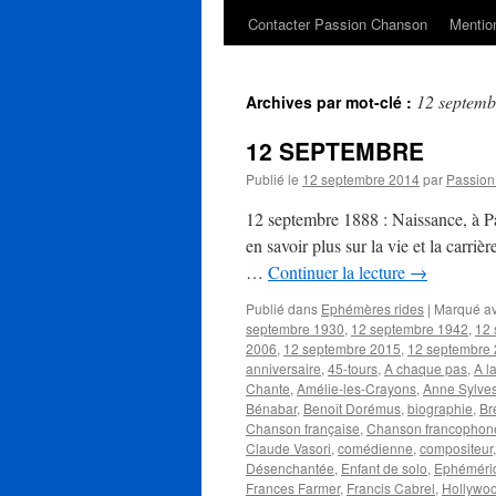
Contacter Passion Chanson
Mention
12 septemb
Archives par mot-clé :
12 SEPTEMBRE
Publié le
12 septembre 2014
par
Passio
12 septembre 1888 : Naissance, à 
en savoir plus sur la vie et la carriè
…
Continuer la lecture
→
Publié dans
Ephémères rides
|
Marqué a
septembre 1930
,
12 septembre 1942
,
12 
2006
,
12 septembre 2015
,
12 septembre
anniversaire
,
45-tours
,
A chaque pas
,
A l
Chante
,
Amélie-les-Crayons
,
Anne Sylves
Bénabar
,
Benoît Dorémus
,
biographie
,
Br
Chanson française
,
Chanson francophon
Claude Vasori
,
comédienne
,
compositeur
Désenchantée
,
Enfant de solo
,
Ephéméri
Frances Farmer
,
Francis Cabrel
,
Hollywo