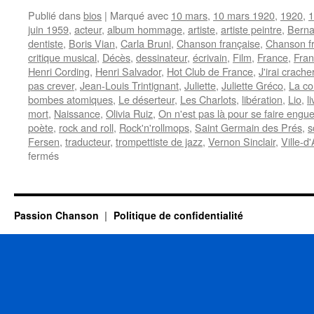
Publié dans
bios
|
Marqué avec
10 mars
,
10 mars 1920
,
1920
,
1
juin 1959
,
acteur
,
album hommage
,
artiste
,
artiste peintre
,
Bernar
dentiste
,
Boris Vian
,
Carla Bruni
,
Chanson française
,
Chanson f
critique musical
,
Décès
,
dessinateur
,
écrivain
,
Film
,
France
,
Fran
Henri Cording
,
Henri Salvador
,
Hot Club de France
,
J'irai crach
pas crever
,
Jean-Louis Trintignant
,
Juliette
,
Juliette Gréco
,
La co
bombes atomiques
,
Le déserteur
,
Les Charlots
,
libération
,
Lio
,
l
mort
,
Naissance
,
Olivia Ruiz
,
On n'est pas là pour se faire engue
poète
,
rock and roll
,
Rock'n'rollmops
,
Saint Germain des Prés
,
s
Fersen
,
traducteur
,
trompettiste de jazz
,
Vernon Sinclair
,
Ville-d
sur
fermés
VIAN
Boris
Passion Chanson
Politique de confidentialité