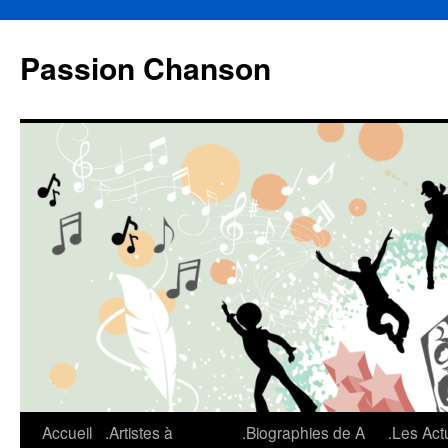
Aller
au
Passion Chanson
contenu
Accueil
.Artistes à
.Biographies de A
.Les Act