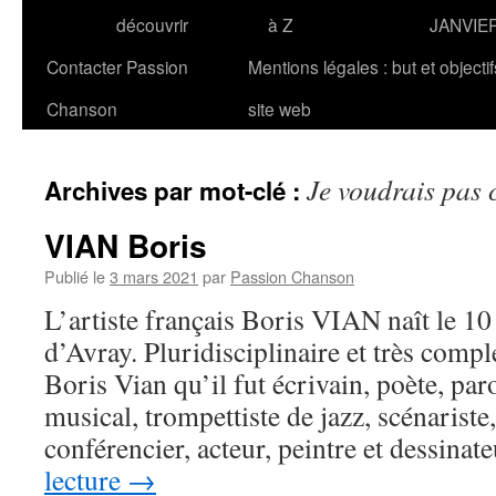
découvrir
à Z
JANVIE
Contacter Passion
Mentions légales : but et objecti
Chanson
site web
Je voudrais pas 
Archives par mot-clé :
VIAN Boris
Publié le
3 mars 2021
par
Passion Chanson
L’artiste français Boris VIAN naît le 10
d’Avray. Pluridisciplinaire et très compl
Boris Vian qu’il fut écrivain, poète, paro
musical, trompettiste de jazz, scénariste,
conférencier, acteur, peintre et dessinat
lecture
→