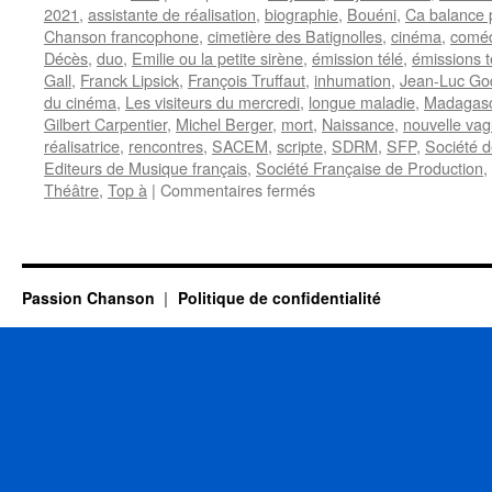
2021
,
assistante de réalisation
,
biographie
,
Bouéni
,
Ca balance 
Chanson francophone
,
cimetière des Batignolles
,
cinéma
,
coméd
Décès
,
duo
,
Emilie ou la petite sirène
,
émission télé
,
émissions t
Gall
,
Franck Lipsick
,
François Truffaut
,
inhumation
,
Jean-Luc Go
du cinéma
,
Les visiteurs du mercredi
,
longue maladie
,
Madagas
Gilbert Carpentier
,
Michel Berger
,
mort
,
Naissance
,
nouvelle va
réalisatrice
,
rencontres
,
SACEM
,
scripte
,
SDRM
,
SFP
,
Société d
Editeurs de Musique français
,
Société Française de Production
,
sur
Théâtre
,
Top à
|
Commentaires fermés
SARRAUT
Marion
Passion Chanson
Politique de confidentialité