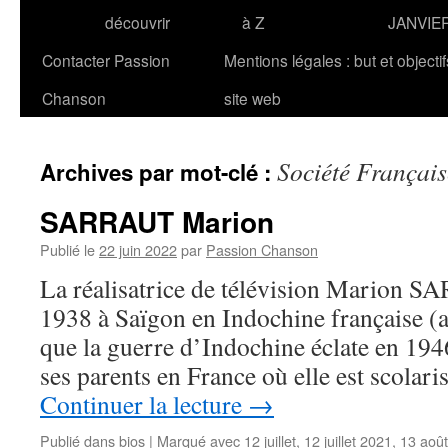
découvrir
à Z
JANVIE
Contacter Passion
Mentions légales : but et objecti
Chanson
site web
Société Françai
Archives par mot-clé :
SARRAUT Marion
Publié le
22 juin 2022
par
Passion Chanson
La réalisatrice de télévision Marion S
1938 à Saïgon en Indochine française (
que la guerre d’Indochine éclate en 1946
ses parents en France où elle est scolar
Continuer la lecture
→
Publié dans
bios
|
Marqué avec
12 juillet
,
12 juillet 2021
,
13 août