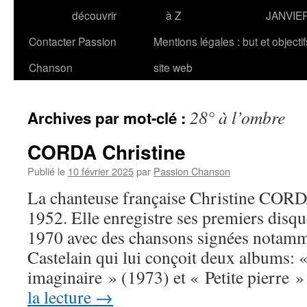
découvrir
à Z
JANVIE
Contacter Passion
Mentions légales : but et objecti
Chanson
site web
28° à l’ombre
Archives par mot-clé :
CORDA Christine
Publié le
10 février 2025
par
Passion Chanson
La chanteuse française Christine CORD
1952. Elle enregistre ses premiers disq
1970 avec des chansons signées notamm
Castelain qui lui conçoit deux albums: 
imaginaire » (1973) et « Petite pierre
la lecture
→