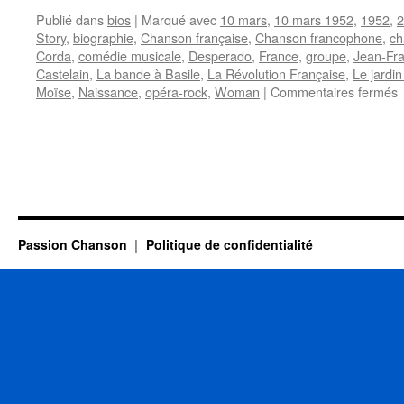
Publié dans
bios
|
Marqué avec
10 mars
,
10 mars 1952
,
1952
,
2
Story
,
biographie
,
Chanson française
,
Chanson francophone
,
ch
Corda
,
comédie musicale
,
Desperado
,
France
,
groupe
,
Jean-Fra
Castelain
,
La bande à Basile
,
La Révolution Française
,
Le jardin
s
Moïse
,
Naissance
,
opéra-rock
,
Woman
|
Commentaires fermés
C
Passion Chanson
Politique de confidentialité