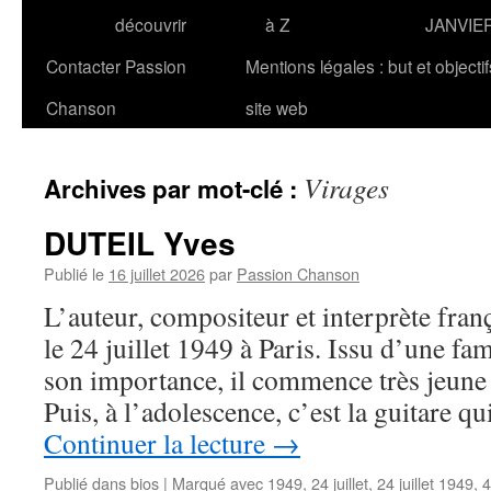
découvrir
à Z
JANVIE
Contacter Passion
Mentions légales : but et objecti
Chanson
site web
Virages
Archives par mot-clé :
DUTEIL Yves
Publié le
16 juillet 2026
par
Passion Chanson
L’auteur, compositeur et interprète fra
le 24 juillet 1949 à Paris. Issu d’une fa
son importance, il commence très jeune 
Puis, à l’adolescence, c’est la guitare 
Continuer la lecture
→
Publié dans
bios
|
Marqué avec
1949
,
24 juillet
,
24 juillet 1949
,
4