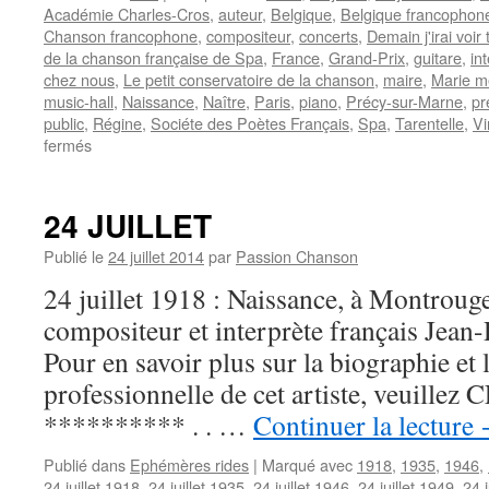
Académie Charles-Cros
,
auteur
,
Belgique
,
Belgique francophon
Chanson francophone
,
compositeur
,
concerts
,
Demain j'irai voir
de la chanson française de Spa
,
France
,
Grand-Prix
,
guitare
,
in
chez nous
,
Le petit conservatoire de la chanson
,
maire
,
Marie m
music-hall
,
Naissance
,
Naître
,
Paris
,
piano
,
Précy-sur-Marne
,
pr
public
,
Régine
,
Sociéte des Poètes Français
,
Spa
,
Tarentelle
,
Vi
sur
fermés
DUTEIL
Yves
24 JUILLET
Publié le
24 juillet 2014
par
Passion Chanson
24 juillet 1918 : Naissance, à Montrouge,
compositeur et interprète français J
Pour en savoir plus sur la biographie et 
professionnelle de cet artiste, veuillez 
********** . . …
Continuer la lecture
Publié dans
Ephémères rides
|
Marqué avec
1918
,
1935
,
1946
,
24 juillet 1918
,
24 juillet 1935
,
24 juillet 1946
,
24 juillet 1949
,
24 j