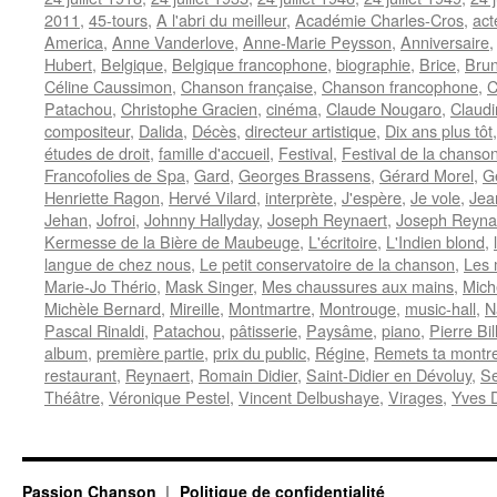
2011
,
45-tours
,
A l'abri du meilleur
,
Académie Charles-Cros
,
act
America
,
Anne Vanderlove
,
Anne-Marie Peysson
,
Anniversaire
Hubert
,
Belgique
,
Belgique francophone
,
biographie
,
Brice
,
Brun
Céline Caussimon
,
Chanson française
,
Chanson francophone
,
C
Patachou
,
Christophe Gracien
,
cinéma
,
Claude Nougaro
,
Claud
compositeur
,
Dalida
,
Décès
,
directeur artistique
,
Dix ans plus tôt
études de droit
,
famille d'accueil
,
Festival
,
Festival de la chanso
Francofolies de Spa
,
Gard
,
Georges Brassens
,
Gérard Morel
,
Gé
Henriette Ragon
,
Hervé Vilard
,
interprète
,
J'espère
,
Je vole
,
Jea
Jehan
,
Jofroi
,
Johnny Hallyday
,
Joseph Reynaert
,
Joseph Reyna
Kermesse de la Bière de Maubeuge
,
L'écritoire
,
L'Indien blond
,
langue de chez nous
,
Le petit conservatoire de la chanson
,
Les 
Marie-Jo Thério
,
Mask Singer
,
Mes chaussures aux mains
,
Mich
Michèle Bernard
,
Mireille
,
Montmartre
,
Montrouge
,
music-hall
,
N
Pascal Rinaldi
,
Patachou
,
pâtisserie
,
Paysâme
,
piano
,
Pierre Bil
album
,
première partie
,
prix du public
,
Régine
,
Remets ta montre
restaurant
,
Reynaert
,
Romain Didier
,
Saint-Didier en Dévoluy
,
Se
Théâtre
,
Véronique Pestel
,
Vincent Delbushaye
,
Virages
,
Yves D
Passion Chanson
Politique de confidentialité