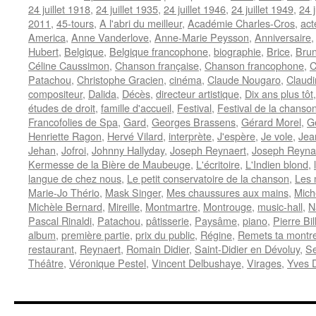
24 juillet 1918
,
24 juillet 1935
,
24 juillet 1946
,
24 juillet 1949
,
24 j
2011
,
45-tours
,
A l'abri du meilleur
,
Académie Charles-Cros
,
act
America
,
Anne Vanderlove
,
Anne-Marie Peysson
,
Anniversaire
Hubert
,
Belgique
,
Belgique francophone
,
biographie
,
Brice
,
Brun
Céline Caussimon
,
Chanson française
,
Chanson francophone
,
C
Patachou
,
Christophe Gracien
,
cinéma
,
Claude Nougaro
,
Claud
compositeur
,
Dalida
,
Décès
,
directeur artistique
,
Dix ans plus tôt
études de droit
,
famille d'accueil
,
Festival
,
Festival de la chanso
Francofolies de Spa
,
Gard
,
Georges Brassens
,
Gérard Morel
,
Gé
Henriette Ragon
,
Hervé Vilard
,
interprète
,
J'espère
,
Je vole
,
Jea
Jehan
,
Jofroi
,
Johnny Hallyday
,
Joseph Reynaert
,
Joseph Reyna
Kermesse de la Bière de Maubeuge
,
L'écritoire
,
L'Indien blond
,
langue de chez nous
,
Le petit conservatoire de la chanson
,
Les 
Marie-Jo Thério
,
Mask Singer
,
Mes chaussures aux mains
,
Mich
Michèle Bernard
,
Mireille
,
Montmartre
,
Montrouge
,
music-hall
,
N
Pascal Rinaldi
,
Patachou
,
pâtisserie
,
Paysâme
,
piano
,
Pierre Bil
album
,
première partie
,
prix du public
,
Régine
,
Remets ta montre
restaurant
,
Reynaert
,
Romain Didier
,
Saint-Didier en Dévoluy
,
Se
Théâtre
,
Véronique Pestel
,
Vincent Delbushaye
,
Virages
,
Yves D