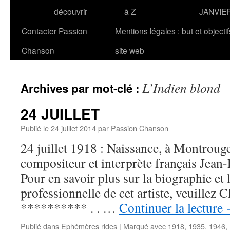
découvrir
à Z
JANVIE
Contacter Passion
Mentions légales : but et objecti
Chanson
site web
L’Indien blond
Archives par mot-clé :
24 JUILLET
Publié le
24 juillet 2014
par
Passion Chanson
24 juillet 1918 : Naissance, à Montrouge,
compositeur et interprète français J
Pour en savoir plus sur la biographie et 
professionnelle de cet artiste, veuillez 
********** . . …
Continuer la lecture
Publié dans
Ephémères rides
|
Marqué avec
1918
,
1935
,
1946
,