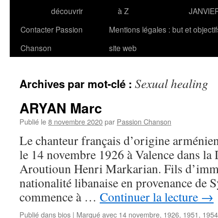
découvrir
à Z
JANVIE
Contacter Passion
Mentions légales : but et objecti
Chanson
site web
Sexual healing
Archives par mot-clé :
ARYAN Marc
Publié le
8 novembre 2020
par
Passion Chanson
Le chanteur français d’origine armén
le 14 novembre 1926 à Valence dans la
Aroutioun Henri Markarian. Fils d’imm
nationalité libanaise en provenance de Sy
commence à …
Continuer la lecture
→
Publié dans
bios
|
Marqué avec
14 novembre
,
1926
,
1951
,
1954