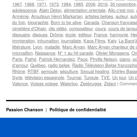
1967
,
1968
,
1971
,
1973
,
1984
,
1985
,
2006
,
2016
,
30 novembre
adolescence
,
Alain Delon
,
alimentation orientale
,
Allo c'est moi
,
Arménie
,
Aroutioun Henri Markarian
,
artistes belges
,
auteur
,
aut
du foin
,
biographie
,
Born to be alive
,
Canada
,
Chanson français
cimetière d'Ohain
,
clip vidéo
,
compositeur
,
cours
,
cours de lang
disquaire
,
disques
,
Drôme
,
école
,
éditeur
,
France
,
harmonie
,
Hen
immigration
,
inhumation
,
journaliste
,
Kaos Films
,
Katy
,
La Barq'à
littérature
,
Lyon
,
maladie
,
Marc Aryan
,
Marc Aryan chanteur de
microsillon
,
Naissance
,
N° 1 au hit parade
,
Olivier Monssens
,
On
Paris
,
Pathé
,
Patrick Hernandez
,
Pecq
,
Phyllis Nelson
,
piano
,
p
d'amour
,
Québec
,
radio belge
,
Radio Télévision Belge francoph
Rhône
,
RTBF
,
semoule
,
sépulture
,
Sexual healing
,
Shirley Bass
Syrie
,
télévision espagnole
,
Tournai
,
Turquie
,
TVE
,
Un jour
,
Un p
Valence
,
Volage volage
,
Waterloo
,
Zeebrugge
,
Zidani
|
Comment
Passion Chanson
Politique de confidentialité