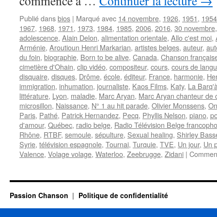
commence à …
Continuer la lecture
→
Publié dans
bios
|
Marqué avec
14 novembre
,
1926
,
1951
,
1954
1967
,
1968
,
1971
,
1973
,
1984
,
1985
,
2006
,
2016
,
30 novembre
adolescence
,
Alain Delon
,
alimentation orientale
,
Allo c'est moi
,
Arménie
,
Aroutioun Henri Markarian
,
artistes belges
,
auteur
,
aut
du foin
,
biographie
,
Born to be alive
,
Canada
,
Chanson français
cimetière d'Ohain
,
clip vidéo
,
compositeur
,
cours
,
cours de lang
disquaire
,
disques
,
Drôme
,
école
,
éditeur
,
France
,
harmonie
,
Hen
immigration
,
inhumation
,
journaliste
,
Kaos Films
,
Katy
,
La Barq'à
littérature
,
Lyon
,
maladie
,
Marc Aryan
,
Marc Aryan chanteur de
microsillon
,
Naissance
,
N° 1 au hit parade
,
Olivier Monssens
,
On
Paris
,
Pathé
,
Patrick Hernandez
,
Pecq
,
Phyllis Nelson
,
piano
,
p
d'amour
,
Québec
,
radio belge
,
Radio Télévision Belge francoph
Rhône
,
RTBF
,
semoule
,
sépulture
,
Sexual healing
,
Shirley Bass
Syrie
,
télévision espagnole
,
Tournai
,
Turquie
,
TVE
,
Un jour
,
Un p
Valence
,
Volage volage
,
Waterloo
,
Zeebrugge
,
Zidani
|
Comment
Passion Chanson
Politique de confidentialité