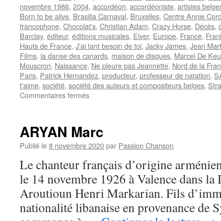
novembre 1986
,
2004
,
accordéon
,
accordéoniste
,
artistes belge
Born to be alive
,
Brasilia Carnaval
,
Bruxelles
,
Centre Annie Cor
francophone
,
Chocolat's
,
Christian Adam
,
Crazy Horse
,
Décès
,
Barclay
,
éditeur
,
éditions musicales
,
Elver
,
Europe
,
France
,
Fran
Hauts de France
,
J'ai tant besoin de toi
,
Jacky James
,
Jean Mart
Films
,
la danse des canards
,
maison de disques
,
Marcel De Keu
Mouscron
,
Naissance
,
Ne pleure pas Jeannette
,
Nord de la Fra
Paris
,
Patrick Hernandez
,
producteur
,
professeur de natation
,
S
t'aime
,
société
,
société des auteurs et compositeurs belges
,
Stra
sur
Commentaires fermés
DE
KEUKELEIRE
Marcel
ARYAN Marc
Publié le
8 novembre 2020
par
Passion Chanson
Le chanteur français d’origine armén
le 14 novembre 1926 à Valence dans la
Aroutioun Henri Markarian. Fils d’imm
nationalité libanaise en provenance de Sy