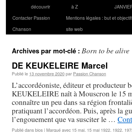
découvrir
à Z
JANVIE
Contacter Passion
Mentions légales : but et objecti
Chanson
site web
Born to be alive
Archives par mot-clé :
DE KEUKELEIRE Marcel
Publié le
13 novembre 2020
par
Passion Chanson
L’accordéoniste, éditeur et producteur
KEUKELEIRE naît à Mouscron le 15 mai 
connaître un peu dans sa région frontali
pratiquant l’accordéon. Puis, après la gu
l’engouement que va susciter le …
Cont
Publié dans
bios
|
Marqué avec
15 mai
,
15 mai 1922
,
1922
,
197