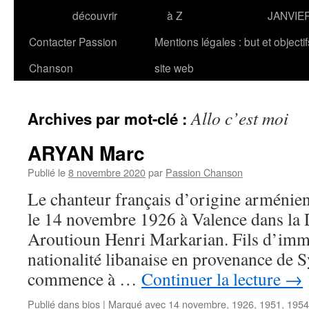
découvrir
à Z
JANVIE
Contacter Passion
Mentions légales : but et objecti
Chanson
site web
Allo c’est moi
Archives par mot-clé :
ARYAN Marc
Publié le
8 novembre 2020
par
Passion Chanson
Le chanteur français d’origine armén
le 14 novembre 1926 à Valence dans la
Aroutioun Henri Markarian. Fils d’imm
nationalité libanaise en provenance de Sy
commence à …
Continuer la lecture
→
Publié dans
bios
|
Marqué avec
14 novembre
,
1926
,
1951
,
1954