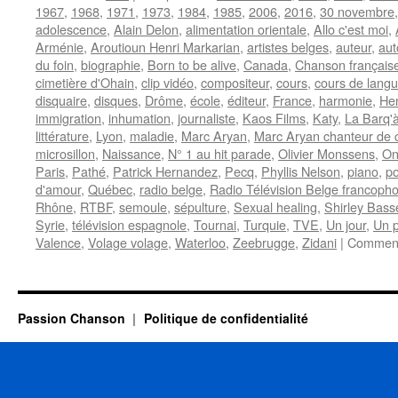
1967
,
1968
,
1971
,
1973
,
1984
,
1985
,
2006
,
2016
,
30 novembre
adolescence
,
Alain Delon
,
alimentation orientale
,
Allo c'est moi
,
Arménie
,
Aroutioun Henri Markarian
,
artistes belges
,
auteur
,
aut
du foin
,
biographie
,
Born to be alive
,
Canada
,
Chanson français
cimetière d'Ohain
,
clip vidéo
,
compositeur
,
cours
,
cours de lang
disquaire
,
disques
,
Drôme
,
école
,
éditeur
,
France
,
harmonie
,
Hen
immigration
,
inhumation
,
journaliste
,
Kaos Films
,
Katy
,
La Barq'à
littérature
,
Lyon
,
maladie
,
Marc Aryan
,
Marc Aryan chanteur de
microsillon
,
Naissance
,
N° 1 au hit parade
,
Olivier Monssens
,
On
Paris
,
Pathé
,
Patrick Hernandez
,
Pecq
,
Phyllis Nelson
,
piano
,
p
d'amour
,
Québec
,
radio belge
,
Radio Télévision Belge francoph
Rhône
,
RTBF
,
semoule
,
sépulture
,
Sexual healing
,
Shirley Bass
Syrie
,
télévision espagnole
,
Tournai
,
Turquie
,
TVE
,
Un jour
,
Un p
Valence
,
Volage volage
,
Waterloo
,
Zeebrugge
,
Zidani
|
Comment
Passion Chanson
Politique de confidentialité