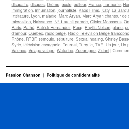
disquaire
,
disques
,
Drôme
,
école
,
éditeur
,
France
,
harmonie
,
Hen
immigration
,
inhumation
,
journaliste
,
Kaos Films
,
Katy
,
La Barq'à
littérature
,
Lyon
,
maladie
,
Marc Aryan
,
Marc Aryan chanteur de
microsillon
,
Naissance
,
N° 1 au hit parade
,
Olivier Monssens
,
On
Paris
,
Pathé
,
Patrick Hernandez
,
Pecq
,
Phyllis Nelson
,
piano
,
p
d'amour
,
Québec
,
radio belge
,
Radio Télévision Belge francoph
Rhône
,
RTBF
,
semoule
,
sépulture
,
Sexual healing
,
Shirley Bass
Syrie
,
télévision espagnole
,
Tournai
,
Turquie
,
TVE
,
Un jour
,
Un p
Valence
,
Volage volage
,
Waterloo
,
Zeebrugge
,
Zidani
|
Comment
Passion Chanson
Politique de confidentialité