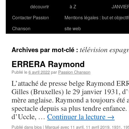
découvrir
à Z
JANVIE
Contacter Passion
Mentions légales : but et objecti
Chanson
site web
télévision espag
Archives par mot-clé :
ERRERA Raymond
Publié le
6 avril 2022
par
Passion Chanson
L’attaché de presse belge Raymond ERR
Gilles (Bruxelles) le 29 janvier 1931, d’
mère anglaise. Raymond a toujours été a
spectacle depuis sa plus tendre enfance.
d’Uccle, …
Continuer la lecture
→
Publié dans
bios
|
Marqué avec
11 avril
,
11 avril 2019
,
1931
,
19