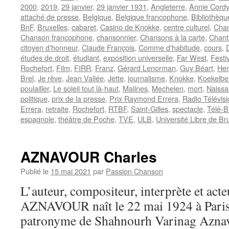
2000
,
2019
,
29 janvier
,
29 janvier 1931
,
Angleterre
,
Annie Cordy
attaché de presse
,
Belgique
,
Belgique francophone
,
Bibliothèqu
BnF
,
Bruxelles
,
cabaret
,
Casino de Knokke
,
centre culturel
,
Cha
Chanson francophone
,
chansonnier
,
Chansons à la carte
,
Chant
citoyen d'honneur
,
Claude François
,
Comme d'habitude
,
cours
,
études de droit
,
étudiant
,
exposition universelle
,
Far West
,
Festi
Rochefort
,
Film
,
FIRR
,
Franz
,
Gérard Lenorman
,
Guy Béart
,
Hen
Brel
,
Je rêve
,
Jean Vallée
,
Jette
,
journalisme
,
Knokke
,
Koekelbe
poulailler
,
Le soleil tout là-haut
,
Malines
,
Mechelen
,
mort
,
Naissa
politique
,
prix de la presse
,
Prix Raymond Errera
,
Radio Télévis
Errera
,
retraite
,
Rochefort
,
RTBF
,
Saint-Gilles
,
spectacle
,
Télé-B
espagnole
,
théâtre de Poche
,
TVE
,
ULB
,
Université Libre de Br
AZNAVOUR Charles
Publié le
15 mai 2021
par
Passion Chanson
L’auteur, compositeur, interprète et acte
AZNAVOUR naît le 22 mai 1924 à Paris 
patronyme de Shahnourh Varinag Aznav