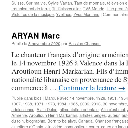
Suisse
,
Sur ma vie
,
Sylvie Vartan
,
Tant de monnaie
,
télévision 
tremblement de terre
,
Tu t'laisses aller
,
TV5 Monde
,
Une premiè
Victoires de la musique
,
Yvelines
,
Yves Montand
|
Commentaire
ARYAN Marc
Publié le
8 novembre 2020
par
Passion Chanson
Le chanteur français d’origine armén
le 14 novembre 1926 à Valence dans la
Aroutioun Henri Markarian. Fils d’imm
nationalité libanaise en provenance de Sy
commence à …
Continuer la lecture
→
Publié dans
bios
|
Marqué avec
14 novembre
,
1926
,
1951
,
1954
1967
,
1968
,
1971
,
1973
,
1984
,
1985
,
2006
,
2016
,
30 novembre
adolescence
,
Alain Delon
,
alimentation orientale
,
Allo c'est moi
,
Arménie
,
Aroutioun Henri Markarian
,
artistes belges
,
auteur
,
aut
du foin
,
biographie
,
Born to be alive
,
Canada
,
Chanson français
cimetière d'Ohain
,
clip vidéo
,
compositeur
,
cours
,
cours de lang