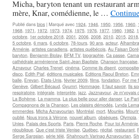
Micha, baryton tenant un restaurant arm
mère, Knar, comédienne, le …
Continue
Publié dans
bios
|
Marqué avec
1924
,
1946
,
1950
,
1956
,
1960
,
1968
,
1971
,
1972
,
1973
,
1974
,
1975
,
1976
,
1977
,
1980
,
1982
,
1
octobre
,
1er octobre 2018
,
2001
,
2006
,
2008
,
2010
,
2015
,
2018
5 octobre
,
6 mars
,
6 octobre
,
78-tours
,
90 ans
,
acteur
,
Alhambra
Arménie
,
artistes canadiens
,
artistes québécois
,
Au Faisan Doré
baryton
,
Benjamin Biolay
,
BFM TV
,
biographie
,
Ca passe
,
Cama
cathédrale arménienne Saint-Jean Baptiste
,
Chanson française
Aznavour
,
Charles Trenet
,
cinéma
,
Comme ils disent
,
composite
disco
,
Edith Piaf
,
éditions musicales
,
Editions Raoul Breton
,
Emm
balle
,
Erevan
,
Etats-Unis
,
février 2009
,
films
,
fondation
,
For me 
Genève
,
Gilbert Bécaud
,
Gyumri
,
Hommage
,
Il faut savoir
,
Ils s
respiratoire
,
intégrale
,
interprète
,
jazz
,
Jazznavour
,
Je m'voyais 
La Bohème
,
La mamma
,
La plus belle pour aller danser
,
Le Pari
Compagnons de la Chanson
,
Les plaisirs démodés
,
Lynda Lema
emmerdes
,
Micha Aznavourian
,
Montréal
,
mort
,
Mouriès
,
Mourir
oublié
,
Nous irons à Vérone
,
nouvel album
,
obsèques
,
Olympia
,
Unies
,
Palais des Sports
,
Paris
,
Pierre Roche
,
Pour toi Arménie
république
,
Que c'est triste Venise
,
Québec
,
récital
,
restaurant
,
R
Serge Sargsian
,
série télé
,
Shahnourh Varinag Aznavourian
,
Sh