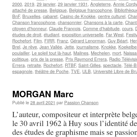
2000
,
2019
,
29 janvier
,
29 janvier 1931
,
Angleterre
,
Annie Cordy
attaché de presse
,
Belgique
,
Belgique francophone
,
Bibliothèqu
BnF
,
Bruxelles
,
cabaret
,
Casino de Knokke
,
centre culturel
,
Cha
Chanson francophone
,
chansonnier
,
Chansons à la carte
,
Chant
citoyen d'honneur
,
Claude François
,
Comme d'habitude
,
cours
,
études de droit
,
étudiant
,
exposition universelle
,
Far West
,
Festi
Rochefort
,
Film
,
FIRR
,
Franz
,
Gérard Lenorman
,
Guy Béart
,
Hen
Brel
,
Je rêve
,
Jean Vallée
,
Jette
,
journalisme
,
Knokke
,
Koekelbe
poulailler
,
Le soleil tout là-haut
,
Malines
,
Mechelen
,
mort
,
Naissa
politique
,
prix de la presse
,
Prix Raymond Errera
,
Radio Télévis
Errera
,
retraite
,
Rochefort
,
RTBF
,
Saint-Gilles
,
spectacle
,
Télé-B
espagnole
,
théâtre de Poche
,
TVE
,
ULB
,
Université Libre de Br
MORGAN Marc
Publié le
28 avril 2021
par
Passion Chanson
L’auteur, compositeur et interprète b
le 30 avril 1962 à Huy sous l’identité d
des études de graphisme mais se passionn