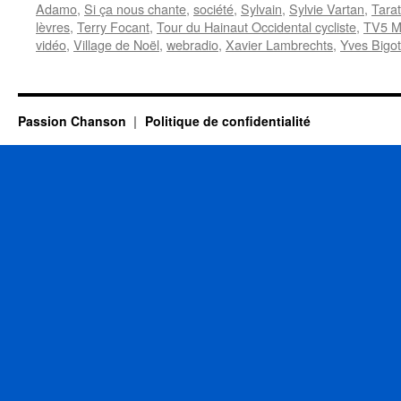
Adamo
,
Si ça nous chante
,
société
,
Sylvain
,
Sylvie Vartan
,
Tara
lèvres
,
Terry Focant
,
Tour du Hainaut Occidental cycliste
,
TV5 M
vidéo
,
Village de Noël
,
webradio
,
Xavier Lambrechts
,
Yves Bigot
Passion Chanson
Politique de confidentialité