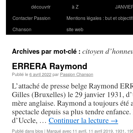
découvrir
à Z
JANVIE
Contacter Passion
Mentions légales : but et objecti
Chanson
site web
citoyen d’honne
Archives par mot-clé :
ERRERA Raymond
Publié le
6 avril 2022
par
Passion Chanson
L’attaché de presse belge Raymond ERR
Gilles (Bruxelles) le 29 janvier 1931, d’
mère anglaise. Raymond a toujours été a
spectacle depuis sa plus tendre enfance.
d’Uccle, …
Continuer la lecture
→
Publié dans
bios
|
Marqué avec
11 avril
,
11 avril 2019
,
1931
,
19