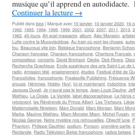
musique qu’il apprend en autodidacte.
Continuer la lecture
→
Publié dans
bios
|
Marqué avec
10 janvier
,
10 janvier 2020
,
16 o
1992
,
1993
,
1994
,
1996
,
1999
,
2001
,
2002
,
2007
,
2011
,
2013
,
2
1962
,
45-tours
,
Ah quel massacre
,
album
,
Alec Mansion
,
artiste
Lutte contre la Mucoviscidose
,
Au train où vont les choses
,
aute
fou
,
Beaucoup vite loin
,
Belgique francophone
,
Benjamin Schoo
Chanson française
,
Chanson francophone
,
Chantons Français
,
compositeur
,
concerts
,
David Brichard
,
Décès
,
Dick Rivers
,
Disc
Recherche Graphique
,
Ecole supérieure des arts Saint-Luc de 
radio
,
émission télé
,
enseignement
,
études
,
Festival d'été de Q
Francofolies
,
francophonie
,
Freaksville Publishing
,
Fréquence Wa
groupe
,
Hérinnes
,
Hobby
,
Huy!
,
Ici et maintenant
,
Indochine
,
int
Jacques Duvall
,
Je n'aurai pas le temps
,
Jean-Louis Daulne
,
Jef
Wathieu
,
La Cigale
,
La Variété
,
label discographique
,
Le héros c
rejoignent
,
les Révérends du Prince Albert
,
Les Tricheurs
,
Liège
Mademoiselle Nineteen
,
Marc Donald
,
Marc Morgan
,
Marc Morga
Marka
,
Maxime Wathieu
,
Miam Monster Miam
,
Michel Fugain
,
m
Nicolas George
,
Notre mystère nos retrouvailles
,
Objectif lune
,
P
Phantom
,
Philippe Gauthier
,
podium
,
Ponpon
,
première partie
,
p
Rectangle
,
Radio Télévision Belge francophone
,
radios belges
,