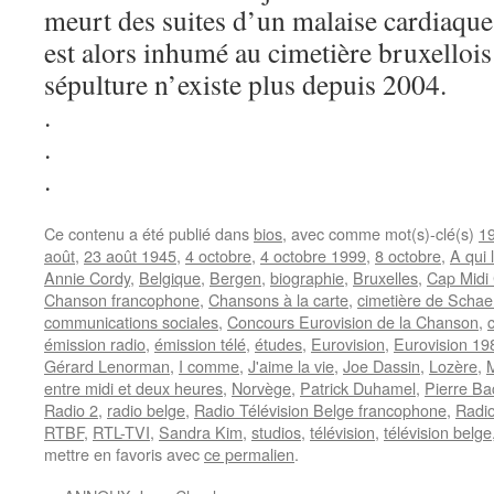
meurt des suites d’un malaise cardiaque 
est alors inhumé au cimetière bruxelloi
sépulture n’existe plus depuis 2004.
.
.
.
Ce contenu a été publié dans
bios
, avec comme mot(s)-clé(s)
1
août
,
23 août 1945
,
4 octobre
,
4 octobre 1999
,
8 octobre
,
A qui 
Annie Cordy
,
Belgique
,
Bergen
,
biographie
,
Bruxelles
,
Cap Midi
Chanson francophone
,
Chansons à la carte
,
cimetière de Scha
communications sociales
,
Concours Eurovision de la Chanson
,
émission radio
,
émission télé
,
études
,
Eurovision
,
Eurovision 19
Gérard Lenorman
,
I comme
,
J'aime la vie
,
Joe Dassin
,
Lozère
,
entre midi et deux heures
,
Norvège
,
Patrick Duhamel
,
Pierre Ba
Radio 2
,
radio belge
,
Radio Télévision Belge francophone
,
Radio
RTBF
,
RTL-TVI
,
Sandra Kim
,
studios
,
télévision
,
télévision belge
mettre en favoris avec
ce permalien
.