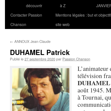
découvrir
à Z
JANVIE
Contacter Passion
Mentions légales : but et objecti
Chanson
site web
←
ANNOUX Jean-Claude
DUHAMEL Patrick
Publié le
27 septembre 2020
par
Passion Chanson
L’animateur d
télévision fr
DUHAMEL
août 1945. Ma
à Tournai, qu
communicatio