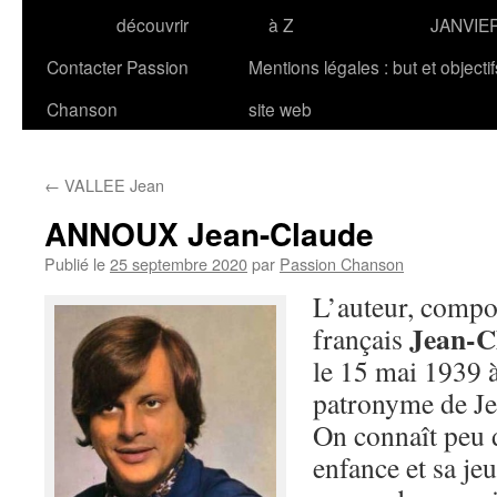
découvrir
à Z
JANVIE
Contacter Passion
Mentions légales : but et objecti
Chanson
site web
←
VALLEE Jean
ANNOUX Jean-Claude
Publié le
25 septembre 2020
par
Passion Chanson
L’auteur, compos
Jean-
français
le 15 mai 1939 à
patronyme de Je
On connaît peu 
enfance et sa jeu