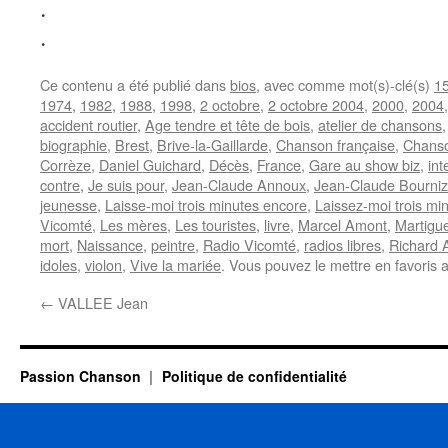
.
.
Ce contenu a été publié dans
bios
, avec comme mot(s)-clé(s)
1
1974
,
1982
,
1988
,
1998
,
2 octobre
,
2 octobre 2004
,
2000
,
2004
accident routier
,
Age tendre et tête de bois
,
atelier de chansons
biographie
,
Brest
,
Brive-la-Gaillarde
,
Chanson française
,
Chanso
Corrèze
,
Daniel Guichard
,
Décès
,
France
,
Gare au show biz
,
int
contre
,
Je suis pour
,
Jean-Claude Annoux
,
Jean-Claude Bourniz
jeunesse
,
Laisse-moi trois minutes encore
,
Laissez-moi trois mi
Vicomté
,
Les mères
,
Les touristes
,
livre
,
Marcel Amont
,
Martigu
mort
,
Naissance
,
peintre
,
Radio Vicomté
,
radios libres
,
Richard 
idoles
,
violon
,
Vive la mariée
. Vous pouvez le mettre en favoris
←
VALLEE Jean
Passion Chanson
Politique de confidentialité