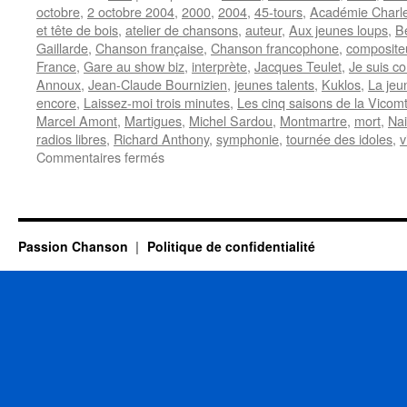
octobre
,
2 octobre 2004
,
2000
,
2004
,
45-tours
,
Académie Charl
et tête de bois
,
atelier de chansons
,
auteur
,
Aux jeunes loups
,
B
Gaillarde
,
Chanson française
,
Chanson francophone
,
composite
France
,
Gare au show biz
,
interprète
,
Jacques Teulet
,
Je suis co
Annoux
,
Jean-Claude Bournizien
,
jeunes talents
,
Kuklos
,
La jeu
encore
,
Laissez-moi trois minutes
,
Les cinq saisons de la Vicom
Marcel Amont
,
Martigues
,
Michel Sardou
,
Montmartre
,
mort
,
Na
radios libres
,
Richard Anthony
,
symphonie
,
tournée des idoles
,
v
sur
Commentaires fermés
ANNOUX
Jean-
Claude
Passion Chanson
Politique de confidentialité