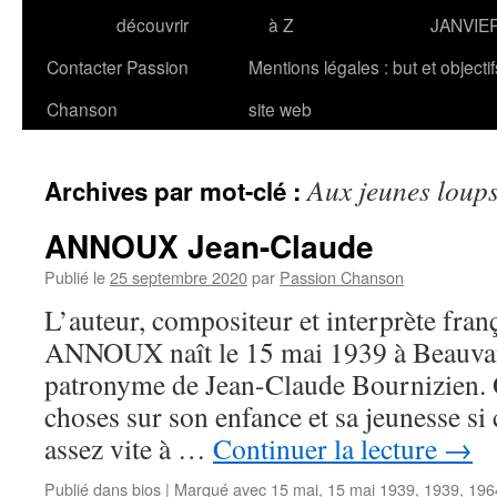
découvrir
à Z
JANVIE
Contacter Passion
Mentions légales : but et objecti
Chanson
site web
Aux jeunes loup
Archives par mot-clé :
ANNOUX Jean-Claude
Publié le
25 septembre 2020
par
Passion Chanson
L’auteur, compositeur et interprète fra
ANNOUX naît le 15 mai 1939 à Beauvais
patronyme de Jean-Claude Bournizien. 
choses sur son enfance et sa jeunesse si 
assez vite à …
Continuer la lecture
→
Publié dans
bios
|
Marqué avec
15 mai
,
15 mai 1939
,
1939
,
196