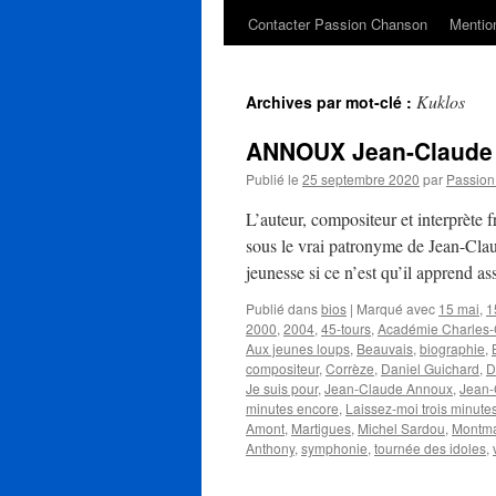
Contacter Passion Chanson
Mention
Kuklos
Archives par mot-clé :
ANNOUX Jean-Claude
Publié le
25 septembre 2020
par
Passio
L’auteur, compositeur et interprèt
sous le vrai patronyme de Jean-Cla
jeunesse si ce n’est qu’il apprend a
Publié dans
bios
|
Marqué avec
15 mai
,
1
2000
,
2004
,
45-tours
,
Académie Charles-
Aux jeunes loups
,
Beauvais
,
biographie
,
compositeur
,
Corrèze
,
Daniel Guichard
,
D
Je suis pour
,
Jean-Claude Annoux
,
Jean-
minutes encore
,
Laissez-moi trois minute
Amont
,
Martigues
,
Michel Sardou
,
Montma
Anthony
,
symphonie
,
tournée des idoles
,