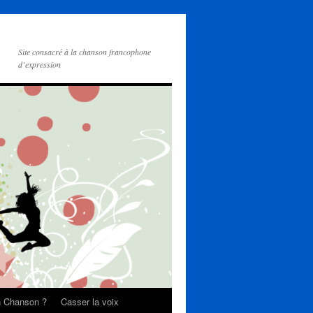
Site consacré à la chanson francophone
d’expression
on Chanson ?
Casser la voix