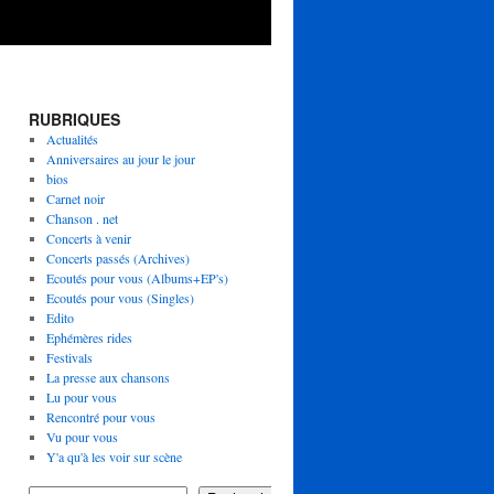
RUBRIQUES
Actualités
Anniversaires au jour le jour
bios
Carnet noir
Chanson . net
Concerts à venir
Concerts passés (Archives)
Ecoutés pour vous (Albums+EP's)
Ecoutés pour vous (Singles)
Edito
Ephémères rides
Festivals
La presse aux chansons
Lu pour vous
Rencontré pour vous
Vu pour vous
Y'a qu'à les voir sur scène