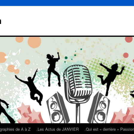
n
graphies de A à Z
.Les Actus de JANVIER
.Qui est « derrière » Passi