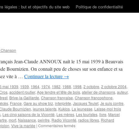
s légales : but et objectifs du site web
Politique de confidentialité
n Chanson
e français Jean-Claude ANNOUX naît le 15 mai 1939 à Beauvais
ude Bournizien. On connaît peu de choses sur son enfance et sa
ssez vite à …
Continuer la lecture
→
5 mai 1939
,
1939
,
1964
,
1974
,
1982
,
1988
,
1998
,
2 octobre
,
2 octobre 2004
,
Cros
,
accident routier
,
Age tendre et tête de bois
,
atelier de chansons
,
auteur
,
Brest
,
Brive-la-Gaillarde
,
Chanson française
,
Chanson francophone
,
écès
,
France
,
Gare au show biz
,
interprète
,
Jacques Teulet
,
Je suis contre
,
Claude Bournizien
,
jeunes talents
,
Kuklos
,
La jeunesse
,
Laisse-moi trois
s
,
Les cinq saisons de la Vicomté
,
Les mères
,
Les touristes
,
livre
,
Marcel
rtre
,
mort
,
Naissance
,
peintre
,
Radio Vicomté
,
radios libres
,
Richard
sur
violon
,
Vive la mariée
|
Commentaires fermés
ANNOUX
Jean-