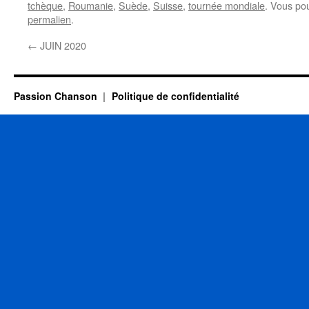
tchèque
,
Roumanie
,
Suède
,
Suisse
,
tournée mondiale
. Vous po
permalien
.
←
JUIN 2020
Passion Chanson
Politique de confidentialité