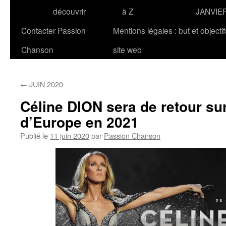
découvrir
à Z
JANVIE
Contacter Passion
Mentions légales : but et objecti
Chanson
site web
←
JUIN 2020
Céline DION sera de retour su
d’Europe en 2021
Publié le
11 juin 2020
par
Passion Chanson