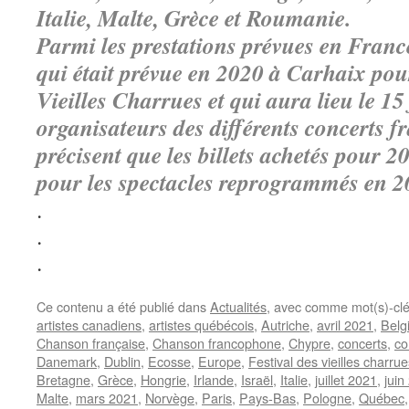
Italie, Malte, Grèce et Roumanie.
Parmi les prestations prévues en France,
qui était prévue en 2020 à Carhaix pour
Vieilles Charrues et qui aura lieu le 15 
organisateurs des différents concerts f
précisent que les billets achetés pour 2
pour les spectacles reprogrammés en 2
.
.
.
Ce contenu a été publié dans
Actualités
, avec comme mot(s)-cl
artistes canadiens
,
artistes québécois
,
Autriche
,
avril 2021
,
Belg
Chanson française
,
Chanson francophone
,
Chypre
,
concerts
,
co
Danemark
,
Dublin
,
Ecosse
,
Europe
,
Festival des vieilles charrue
Bretagne
,
Grèce
,
Hongrie
,
Irlande
,
Israël
,
Italie
,
juillet 2021
,
juin
Malte
,
mars 2021
,
Norvège
,
Paris
,
Pays-Bas
,
Pologne
,
Québec