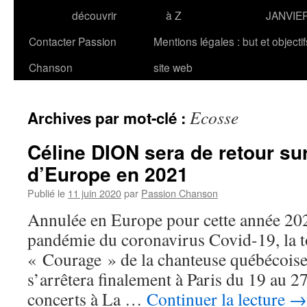
découvrir
à Z
JANVIE
Contacter Passion
Mentions légales : but et objecti
Chanson
site web
Ecosse
Archives par mot-clé :
Céline DION sera de retour su
d’Europe en 2021
Publié le
11 juin 2020
par
Passion Chanson
Annulée en Europe pour cette année 202
pandémie du coronavirus Covid-19, la 
« Courage » de la chanteuse québécois
s’arrêtera finalement à Paris du 19 au 
concerts à La …
Continuer la lecture
→