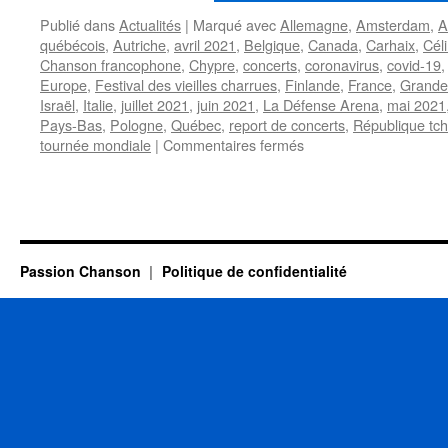
Publié dans
Actualités
|
Marqué avec
Allemagne
,
Amsterdam
,
A
québécois
,
Autriche
,
avril 2021
,
Belgique
,
Canada
,
Carhaix
,
Cél
Chanson francophone
,
Chypre
,
concerts
,
coronavirus
,
covid-19
Europe
,
Festival des vieilles charrues
,
Finlande
,
France
,
Grande
Israël
,
Italie
,
juillet 2021
,
juin 2021
,
La Défense Arena
,
mai 2021
Pays-Bas
,
Pologne
,
Québec
,
report de concerts
,
République tc
sur
tournée mondiale
|
Commentaires fermés
Céline
DION
sera
de
retour
sur
Passion Chanson
Politique de confidentialité
les
scènes
d’Europe
en
2021