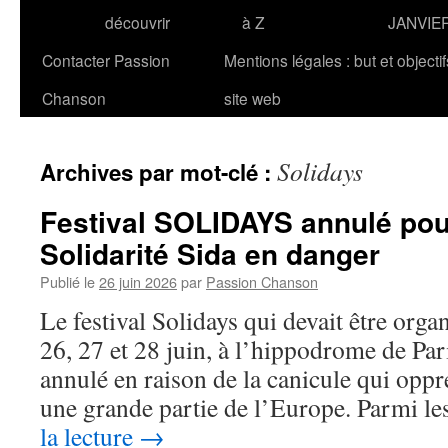
découvrir
à Z
JANVIE
Contacter Passion
Mentions légales : but et objecti
Chanson
site web
Solidays
Archives par mot-clé :
Festival SOLIDAYS annulé pour
Solidarité Sida en danger
Publié le
26 juin 2026
par
Passion Chanson
Le festival Solidays qui devait être org
26, 27 et 28 juin, à l’hippodrome de Pa
annulé en raison de la canicule qui oppre
une grande partie de l’Europe. Parmi le
la lecture
→