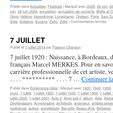
Publié dans
Actualités
,
Festivals
|
Marqué avec
2026
,
26 juin
,
26
juin
,
28 juin 2026
,
annulation
,
annulation de concerts
,
Bigflo et O
Gims
,
Héléna
,
hippodrome
,
Longchamp
,
Orelsan
,
Paris
,
Sam S
sur
Sida
,
Solidays
,
Suzane
,
Zaho
,
Zélie
|
Commentaires fermés
Fest
SOL
ann
7 JUILLET
pou
cani
Publié le
7 juillet 2014
par
Passion Chanson
:
7 juillet 1920 : Naissance, à Bordeaux, 
Soli
Sid
français Marcel MERKES. Pour en savoir 
en
carrière professionnelle de cet artiste,
dan
. . . . ********** . . . . 7 …
Continuer la
Publié dans
Ephémères rides
|
Marqué avec
1920
,
1945
,
1959
,
tours
,
7 juillet
,
7 juillet 1920
,
7 juillet 1945
,
7 juillet 1959
,
7 juillet
juillet 2000
,
7 juillet 2001
,
Acte 2
,
Ainsi soit-il
,
album
,
Alès
,
Alpha
Deyhérassary
,
Anniversaire
,
architecte
,
arrangeur
,
artistes belg
québécois
,
auteur
,
autodidacte
,
Barcella
,
Beaux-Arts
,
Belgique
,