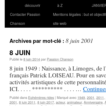
découvrir
à Z
JANVIE
Contacter Passion
Mentions légales : but et objecti
Chanson
site web
8 juin 2001
Archives par mot-clé :
8 JUIN
Publié le
8 juin 2014
par
Passion Chanson
8 juin 1949 : Naissance, à Limoges, de l’
français Patrick LOISEAU. Pour en savoir
activités artistiques de cette personnal
ICI. . . . . ********** . . . . …
Continuer
Publié dans
Ephémères rides
|
Marqué avec
1949
,
2001
,
2011
,
2001
,
8 juin 2011
,
8 juin 2017
,
acteur
,
animateur
,
Anniversaire
,