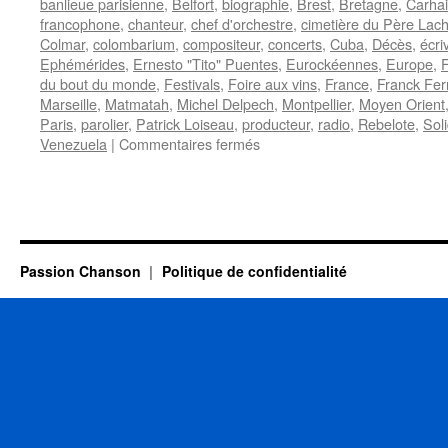
banlieue parisienne
,
Belfort
,
biographie
,
Brest
,
Bretagne
,
Carhai
francophone
,
chanteur
,
chef d'orchestre
,
cimetière du Père Lac
Colmar
,
colombarium
,
compositeur
,
concerts
,
Cuba
,
Décès
,
écri
Ephémérides
,
Ernesto "Tito" Puentes
,
Eurockéennes
,
Europe
,
F
du bout du monde
,
Festivals
,
Foire aux vins
,
France
,
Franck Fer
Marseille
,
Matmatah
,
Michel Delpech
,
Montpellier
,
Moyen Orient
Paris
,
parolier
,
Patrick Loiseau
,
producteur
,
radio
,
Rebelote
,
Sol
sur
Venezuela
|
Commentaires fermés
8
JUIN
Passion Chanson
Politique de confidentialité