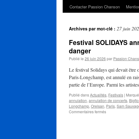
Contacter Passion Chanson
Mention
27 juin 20
Archives par mot-clé :
Festival SOLIDAYS ann
danger
Publié le
26 juin 2026
par
Passion Chan
Le festival Solidays qui devait être
Paris-Longchamp, est annulé en rais
partie de l’Europe. Parmi les artist
Publié dans
Actualités
,
Festivals
|
Marqué
annulation
,
annulation de concerts
,
Bigflo
Longchamp
,
Orelsan
,
Paris
,
Sam Sauvag
sur
Commentaires fermés
Festival
SOLIDAYS
annulé
pour