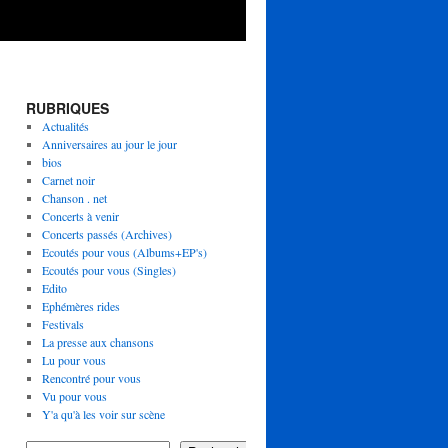
RUBRIQUES
Actualités
Anniversaires au jour le jour
bios
Carnet noir
Chanson . net
Concerts à venir
Concerts passés (Archives)
Ecoutés pour vous (Albums+EP's)
Ecoutés pour vous (Singles)
Edito
Ephémères rides
Festivals
La presse aux chansons
Lu pour vous
Rencontré pour vous
Vu pour vous
Y'a qu'à les voir sur scène