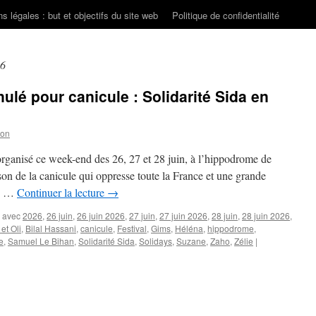
s légales : but et objectifs du site web
Politique de confidentialité
26
ulé pour canicule : Solidarité Sida en
son
 organisé ce week-end des 26, 27 et 28 juin, à l’hippodrome de
on de la canicule qui oppresse toute la France et une grande
es …
Continuer la lecture
→
 avec
2026
,
26 juin
,
26 juin 2026
,
27 juin
,
27 juin 2026
,
28 juin
,
28 juin 2026
,
 et Oli
,
Bilal Hassani
,
canicule
,
Festival
,
Gims
,
Héléna
,
hippodrome
,
e
,
Samuel Le Bihan
,
Solidarité Sida
,
Solidays
,
Suzane
,
Zaho
,
Zélie
|