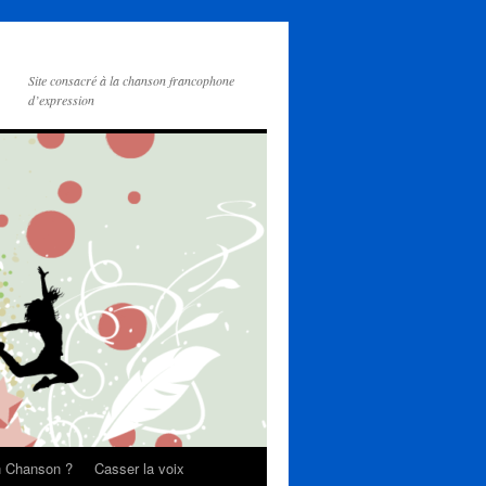
Site consacré à la chanson francophone
d’expression
on Chanson ?
Casser la voix