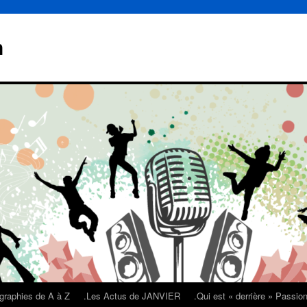
n
graphies de A à Z
.Les Actus de JANVIER
.Qui est « derrière » Passi