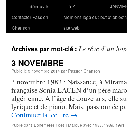
découvrir
à Z
JANVIE
Contacter Passion
Mentions légales : but et objecti
Chanson
site web
Le rêve d’un ho
Archives par mot-clé :
3 NOVEMBRE
Publié le
3 novembre 2014
par
Passion Chanson
3 novembre 1983 : Naissance, à Miramas
française Sonia LACEN d’un père maro
algérienne. A l’âge de douze ans, elle su
lyrique et de piano. Mais, passionnée p
Continuer la lecture
→
Publié dans
Ephémères rides
|
Marqué avec
1983
,
1989
,
1991
,