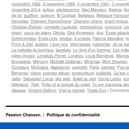
novembre 1983
,
3 novembre 1989
,
3 novembre 1991
,
3 novemb
novembre 2014
,
acteur
,
adolescence
,
Alec Mansion
,
Algérie
,
An
de toi
,
audition
,
auteure
,
B-Cocktail
,
Belgique
,
Belgique francop
française
,
Chanson francophone
,
Chanson gitane
,
chant lyrique
Christian Barbier
,
comédie musicale
,
compositrice
,
concours
,
co
chant
,
cours de piano
,
Décès
,
Dick Annegarn
,
duo
,
Ecole alsaci
Ephémérides
,
Etats-Unis
,
études
,
Eurokids
,
Fabrice Aboulker
,
f
From & Ziel
,
guitare
,
I love you
,
internautes
,
interprète
,
Je ne sa
La mélodie du bonheur
,
lauréats
,
Le rêve d'un homme
,
Les mille
jolies choses
,
Levallois-Perret
,
Londres
,
Louis Bertignac
,
Manos
Boogaerts
,
Mercury
,
Michaël Goldman
,
Miramas
,
Mort Shuman
Company
,
MySpace
,
Naissance
,
opérette
,
Paris
,
parolier
,
Pas be
Bergman
,
piano
,
premier album
,
producteurs
,
publicité
,
Qu'est-c
radio
,
Sébastien Lorca
,
site web
,
Soleil du soir
,
Sonia Lacen
,
so
télévision
,
Tété
,
Tintin et le temple du soleil
,
Tu me manques dep
disques
,
Vincent Delerm
,
Vive la reprise
,
Ysatis Evy
|
Commentai
Passion Chanson
Politique de confidentialité