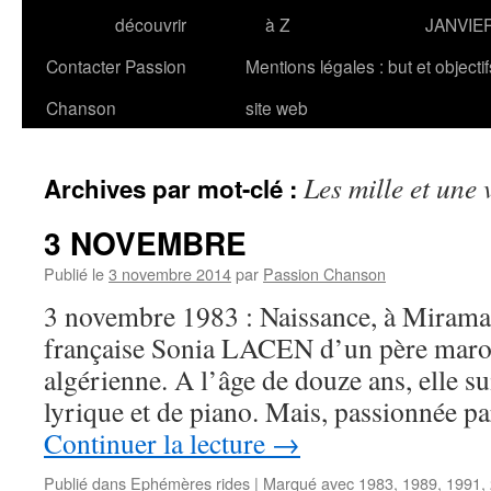
découvrir
à Z
JANVIE
Contacter Passion
Mentions légales : but et objecti
Chanson
site web
Les mille et une 
Archives par mot-clé :
3 NOVEMBRE
Publié le
3 novembre 2014
par
Passion Chanson
3 novembre 1983 : Naissance, à Miramas
française Sonia LACEN d’un père maro
algérienne. A l’âge de douze ans, elle su
lyrique et de piano. Mais, passionnée p
Continuer la lecture
→
Publié dans
Ephémères rides
|
Marqué avec
1983
,
1989
,
1991
,