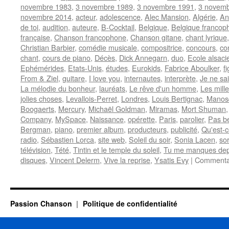
novembre 1983
,
3 novembre 1989
,
3 novembre 1991
,
3 novemb
novembre 2014
,
acteur
,
adolescence
,
Alec Mansion
,
Algérie
,
An
de toi
,
audition
,
auteure
,
B-Cocktail
,
Belgique
,
Belgique francop
française
,
Chanson francophone
,
Chanson gitane
,
chant lyrique
Christian Barbier
,
comédie musicale
,
compositrice
,
concours
,
co
chant
,
cours de piano
,
Décès
,
Dick Annegarn
,
duo
,
Ecole alsaci
Ephémérides
,
Etats-Unis
,
études
,
Eurokids
,
Fabrice Aboulker
,
f
From & Ziel
,
guitare
,
I love you
,
internautes
,
interprète
,
Je ne sa
La mélodie du bonheur
,
lauréats
,
Le rêve d'un homme
,
Les mille
jolies choses
,
Levallois-Perret
,
Londres
,
Louis Bertignac
,
Manos
Boogaerts
,
Mercury
,
Michaël Goldman
,
Miramas
,
Mort Shuman
Company
,
MySpace
,
Naissance
,
opérette
,
Paris
,
parolier
,
Pas be
Bergman
,
piano
,
premier album
,
producteurs
,
publicité
,
Qu'est-c
radio
,
Sébastien Lorca
,
site web
,
Soleil du soir
,
Sonia Lacen
,
so
télévision
,
Tété
,
Tintin et le temple du soleil
,
Tu me manques dep
disques
,
Vincent Delerm
,
Vive la reprise
,
Ysatis Evy
|
Commentai
Passion Chanson
Politique de confidentialité