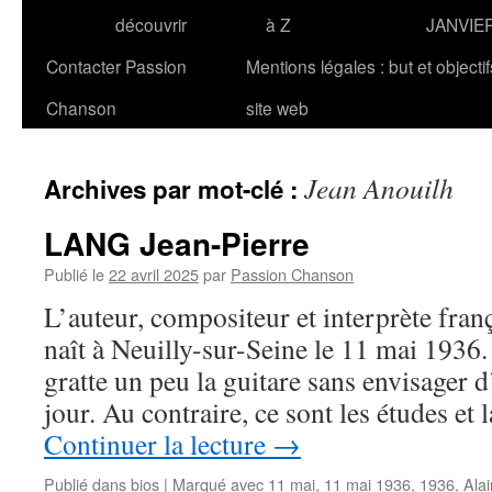
découvrir
à Z
JANVIE
Contacter Passion
Mentions légales : but et objecti
Chanson
site web
Jean Anouilh
Archives par mot-clé :
LANG Jean-Pierre
Publié le
22 avril 2025
par
Passion Chanson
L’auteur, compositeur et interprète fra
naît à Neuilly-sur-Seine le 11 mai 1936.
gratte un peu la guitare sans envisager d
jour. Au contraire, ce sont les études e
Continuer la lecture
→
Publié dans
bios
|
Marqué avec
11 mai
,
11 mai 1936
,
1936
,
Ala