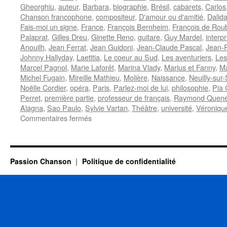
Gheorghiu
,
auteur
,
Barbara
,
biographie
,
Brésil
,
cabarets
,
Carlos
Chanson francophone
,
compositeur
,
D'amour ou d'amitié
,
Dalid
Fais-moi un signe
,
France
,
François Bernheim
,
François de Rou
Palaprat
,
Gilles Dreu
,
Ginette Reno
,
guitare
,
Guy Mardel
,
interp
Anouilh
,
Jean Ferrat
,
Jean Guidoni
,
Jean-Claude Pascal
,
Jean-P
Johnny Hallyday
,
Laetitia
,
Le coeur au Sud
,
Les aventuriers
,
Les
Marcel Pagnol
,
Marie Laforêt
,
Marina Vlady
,
Marius et Fanny
,
Ma
Michel Fugain
,
Mireille Mathieu
,
Molière
,
Naissance
,
Neuilly-sur
Noëlle Cordier
,
opéra
,
Paris
,
Parlez-moi de lui
,
philosophie
,
Pia
Perret
,
première partie
,
professeur de français
,
Raymond Quen
Alagna
,
Sao Paulo
,
Sylvie Vartan
,
Théâtre
,
université
,
Véroniqu
sur
Commentaires fermés
LANG
Jean-
Pierre
Passion Chanson
Politique de confidentialité