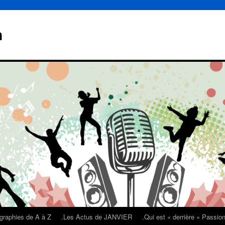
n
graphies de A à Z
.Les Actus de JANVIER
.Qui est « derrière » Passi