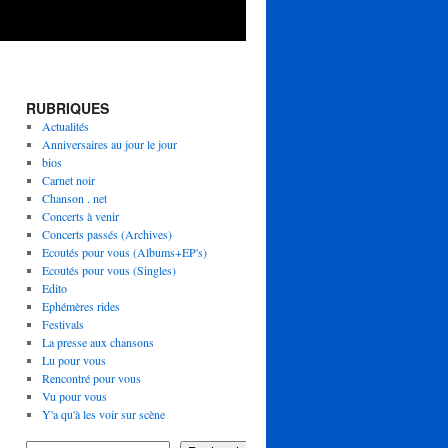
RUBRIQUES
Actualités
Anniversaires au jour le jour
bios
Carnet noir
Chanson . net
Concerts à venir
Concerts passés (Archives)
Ecoutés pour vous (Albums+EP's)
Ecoutés pour vous (Singles)
Edito
Ephémères rides
Festivals
La presse aux chansons
Lu pour vous
Rencontré pour vous
Vu pour vous
Y'a qu'à les voir sur scène