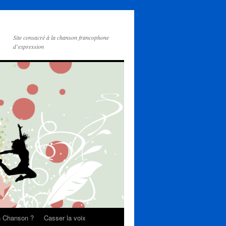
Site consacré à la chanson francophone
d’expression
on Chanson ?
Casser la voix