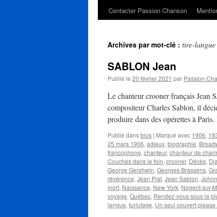
Contacter Passion Chanson
Mention
tire-langue
Archives par mot-clé :
SABLON Jean
Publié le
20 février 2021
par
Passion Ch
Le chanteur crooner français Jean
compositeur Charles Sablon, il déci
produire dans des opérettes à Par
Publié dans
bios
|
Marqué avec
1906
,
19
25 mars 1906
,
adieux
,
biographie
,
Broad
francophone
,
chanteur
,
chanteur de char
Couchés dans le foin
,
crooner
,
Décès
,
Dj
George Gershwin
,
Georges Brassens
,
Gr
révérence
,
Jean Piat
,
Jean Sablon
,
Johnn
mort
,
Naissance
,
New York
,
Nogent-sur-
voyage
,
Québec
,
Rendez-vous sous la pl
langue
,
turlutage
,
Un seul couvert pleas