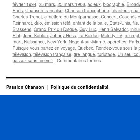
février 1994
,
25 mars
,
25 mars 1906
,
adieux
,
biographie
,
Broad
Paris
,
Chanson française
,
Chanson francophone
,
chanteur
,
cha
Charles Trenet
,
cimetière du Montparnasse
,
Concert
,
Couchés da
Reinhardt
,
duo
,
émission télé
,
enfant de la balle
,
Etats-Unis
,
fils
Brassens
,
Grand-Prix du Disque
,
Guy Lux
,
Henri Salvador
,
inhu
Piat
,
Jean Sablon
,
Johnny Hess
,
La Bolduc
,
Melody TV
,
microp
mort
,
Naissance
,
New York
,
Nogent-sur-Marne
,
opérettes
,
Paris
Puisque vous partez en voyage
,
Québec
,
Rendez-vous sous la p
télévision
,
télévision française
,
tire-langue
,
turlutage
,
Un seul co
sur
passez sans me voir
|
Commentaires fermés
SABLON
Jean
Passion Chanson
Politique de confidentialité