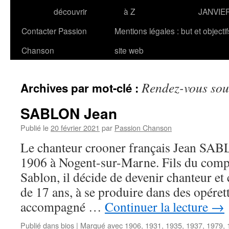
découvrir
à Z
JANVIE
Contacter Passion
Mentions légales : but et objecti
Chanson
site web
Rendez-vous sous
Archives par mot-clé :
SABLON Jean
Publié le
20 février 2021
par
Passion Chanson
Le chanteur crooner français Jean SAB
1906 à Nogent-sur-Marne. Fils du comp
Sablon, il décide de devenir chanteur e
de 17 ans, à se produire dans des opérett
accompagné …
Continuer la lecture
→
Publié dans
bios
|
Marqué avec
1906
,
1931
,
1935
,
1937
,
1979
,