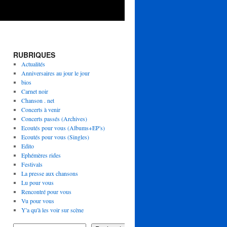
RUBRIQUES
Actualités
Anniversaires au jour le jour
bios
Carnet noir
Chanson . net
Concerts à venir
Concerts passés (Archives)
Ecoutés pour vous (Albums+EP's)
Ecoutés pour vous (Singles)
Edito
Ephémères rides
Festivals
La presse aux chansons
Lu pour vous
Rencontré pour vous
Vu pour vous
Y'a qu'à les voir sur scène