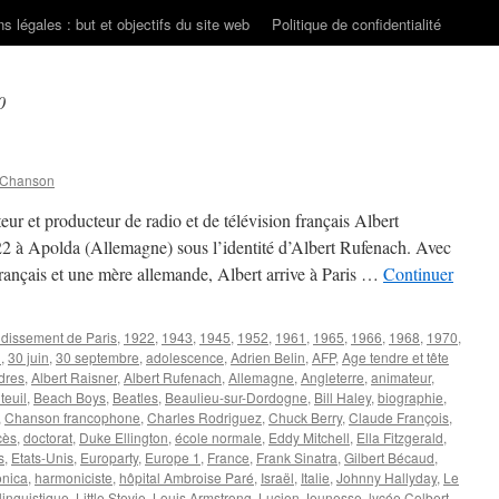
s légales : but et objectifs du site web
Politique de confidentialité
0
 Chanson
ur et producteur de radio et de télévision français Albert
 à Apolda (Allemagne) sous l’identité d’Albert Rufenach. Avec
rançais et une mère allemande, Albert arrive à Paris …
Continuer
ndissement de Paris
,
1922
,
1943
,
1945
,
1952
,
1961
,
1965
,
1966
,
1968
,
1970
,
1
,
30 juin
,
30 septembre
,
adolescence
,
Adrien Belin
,
AFP
,
Age tendre et tête
dres
,
Albert Raisner
,
Albert Rufenach
,
Allemagne
,
Angleterre
,
animateur
,
teuil
,
Beach Boys
,
Beatles
,
Beaulieu-sur-Dordogne
,
Bill Haley
,
biographie
,
,
Chanson francophone
,
Charles Rodriguez
,
Chuck Berry
,
Claude François
,
cès
,
doctorat
,
Duke Ellington
,
école normale
,
Eddy Mitchell
,
Ella Fitzgerald
,
s
,
Etats-Unis
,
Europarty
,
Europe 1
,
France
,
Frank Sinatra
,
Gilbert Bécaud
,
nica
,
harmoniciste
,
hôpital Ambroise Paré
,
Israël
,
Italie
,
Johnny Hallyday
,
Le
linguistique
,
Little Stevie
,
Louis Armstrong
,
Lucien Jeunesse
,
lycée Colbert
,