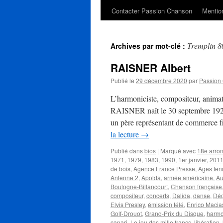
Contacter Passion Chanson
Mention
Tremplin 8
Archives par mot-clé :
RAISNER Albert
Publié le
29 décembre 2020
par
Passion
L’harmoniciste, compositeur, animate
RAISNER naît le 30 septembre 1922
un père représentant de commerce f
la lecture
→
Publié dans
bios
|
Marqué avec
18e arro
1971
,
1979
,
1983
,
1990
,
1er janvier
,
201
de bois
,
Agence France Presse
,
Ages ten
Antenne 2
,
Apolda
,
armée américaine
,
Au
Boulogne-Billancourt
,
Chanson française
compositeur
,
concerts
,
Dalida
,
danse
,
Dé
Elvis Presley
,
émission télé
,
Enrico Macia
Golf-Drouot
,
Grand-Prix du Disque
,
harmo
canari
,
Le jeu des mille francs
,
libération
,