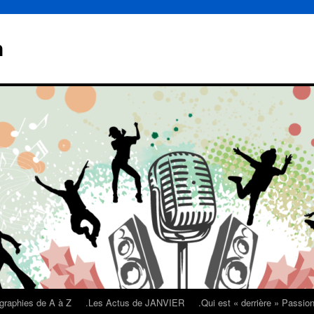
n
graphies de A à Z
.Les Actus de JANVIER
.Qui est « derrière » Passi