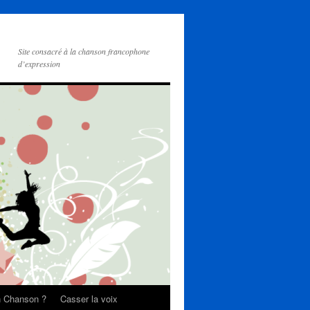
Site consacré à la chanson francophone
d’expression
on Chanson ?
Casser la voix