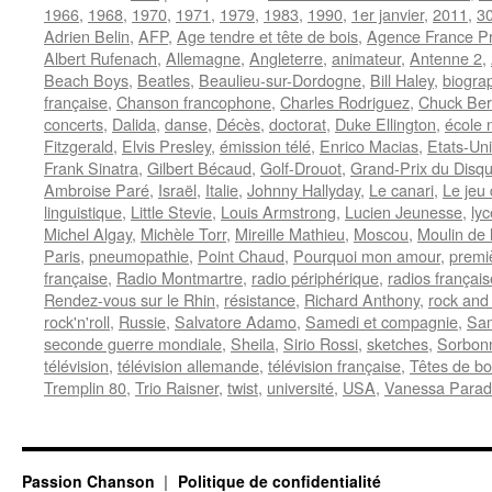
1966
,
1968
,
1970
,
1971
,
1979
,
1983
,
1990
,
1er janvier
,
2011
,
30
Adrien Belin
,
AFP
,
Age tendre et tête de bois
,
Agence France P
Albert Rufenach
,
Allemagne
,
Angleterre
,
animateur
,
Antenne 2
,
Beach Boys
,
Beatles
,
Beaulieu-sur-Dordogne
,
Bill Haley
,
biogra
française
,
Chanson francophone
,
Charles Rodriguez
,
Chuck Ber
concerts
,
Dalida
,
danse
,
Décès
,
doctorat
,
Duke Ellington
,
école 
Fitzgerald
,
Elvis Presley
,
émission télé
,
Enrico Macias
,
Etats-Un
Frank Sinatra
,
Gilbert Bécaud
,
Golf-Drouot
,
Grand-Prix du Disq
Ambroise Paré
,
Israël
,
Italie
,
Johnny Hallyday
,
Le canari
,
Le jeu 
linguistique
,
Little Stevie
,
Louis Armstrong
,
Lucien Jeunesse
,
ly
Michel Algay
,
Michèle Torr
,
Mireille Mathieu
,
Moscou
,
Moulin de 
Paris
,
pneumopathie
,
Point Chaud
,
Pourquoi mon amour
,
premiè
française
,
Radio Montmartre
,
radio périphérique
,
radios françai
Rendez-vous sur le Rhin
,
résistance
,
Richard Anthony
,
rock and 
rock'n'roll
,
Russie
,
Salvatore Adamo
,
Samedi et compagnie
,
Sam
seconde guerre mondiale
,
Sheila
,
Sirio Rossi
,
sketches
,
Sorbon
télévision
,
télévision allemande
,
télévision française
,
Têtes de bo
Tremplin 80
,
Trio Raisner
,
twist
,
université
,
USA
,
Vanessa Parad
Passion Chanson
Politique de confidentialité