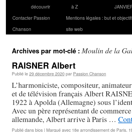
découvrir
à Z
JANVIE
Contacter Passion
Mentions légales : but et objecti
Chanson
site web
Moulin de la Gal
Archives par mot-clé :
RAISNER Albert
Publié le
29 décembre 2020
par
Passion Chanson
L’harmoniciste, compositeur, animateur 
et de télévision français Albert RAISNE
1922 à Apolda (Allemagne) sous l’ident
Avec un père représentant de commerce 
allemande, Albert arrive à Paris …
Cont
Publié dans
bios
|
Marqué avec
18e arrondissement de Paris
,
1