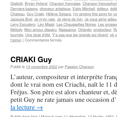
Gigliotti
,
Bryan Hyland
,
Chanson française
,
Chanson francopho
Derniers baisers
,
directeur artistique
,
Eddy Mitchell
,
éditeur
,
édi
Chateau
,
Guy Criaki
,
Hélène Ségara
,
I'm singing this song for y
Jacques Brel
,
Je m'en vais
,
Je viens de loin
,
Je vous aime adieu
Leny Escudero
,
Léo Missir
,
Les Chaussettes Noires
,
Les grosses
Mélody
,
Mon amour disparu
,
Naissance
,
Orlando
,
producteur
,
R
tournée
,
Une pluie d'été
,
Y'a pas que les grands qui rêvent
,
yé-
sur
t'aime)
|
Commentaires fermés
ORLANDO
CRIAKI Guy
Publié le
13 novembre 2022
par
Passion Chanson
L’auteur, compositeur et interprète fr
dont le vrai nom est Criachi, naît le 11
Fréjus. Son père est alors chanteur et, dè
petit Guy ne rate jamais une occasion 
la lecture
→
Publié dans
bios
|
Marqué avec
11 décembre
,
12 février
,
1952
,