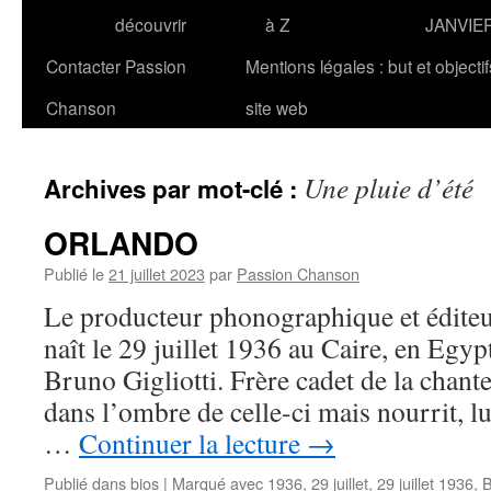
découvrir
à Z
JANVIE
Contacter Passion
Mentions légales : but et objecti
Chanson
site web
Une pluie d’été
Archives par mot-clé :
ORLANDO
Publié le
21 juillet 2023
par
Passion Chanson
Le producteur phonographique et édi
naît le 29 juillet 1936 au Caire, en Egyp
Bruno Gigliotti. Frère cadet de la chante
dans l’ombre de celle-ci mais nourrit, lu
…
Continuer la lecture
→
Publié dans
bios
|
Marqué avec
1936
,
29 juillet
,
29 juillet 1936
,
B