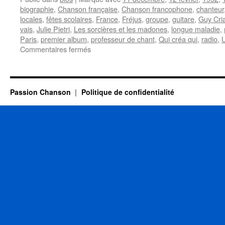
biographie
,
Chanson française
,
Chanson francophone
,
chanteur
locales
,
fêtes scolaires
,
France
,
Fréjus
,
groupe
,
guitare
,
Guy Cri
vais
,
Julie Pietri
,
Les sorcières et les madones
,
longue maladie
,
Paris
,
premier album
,
professeur de chant
,
Qui créa qui
,
radio
,
U
sur
Commentaires fermés
CRIAKI
Guy
Passion Chanson
Politique de confidentialité