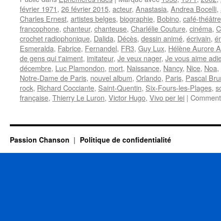
février 1971
,
26 février 2015
,
acteur
,
Anastasia
,
Andrea Bocelli
,
Charles Ernest
,
artistes belges
,
biographie
,
Bobino
,
café-théâtre
francophone
,
chanteur
,
chanteuse
,
Charlélie Couture
,
cinéma
,
C
crochet radiophonique
,
Dalida
,
Décès
,
dessin animé
,
écrivain
,
ém
Esmeralda
,
Fabrice
,
Fernandel
,
FR3
,
Guy Lux
,
Hélène Aurore Al
de gens qui t'aiment
,
imitateur
,
Je veux nager
,
Je vous aime adi
décembre
,
Luc Plamondon
,
mort
,
Naissance
,
Nancy
,
Nice
,
Noa
,
Notre-Dame de Paris
,
nouvel album
,
Orlando
,
Paris
,
Pascal Bru
rock
,
Richard Cocciante
,
Saint-Quentin
,
Six-Fours-les-Plages
,
s
française
,
Thierry Le Luron
,
Victor Hugo
,
Vivo per lei
|
Commenta
Passion Chanson
Politique de confidentialité