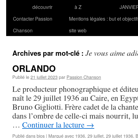
découvrir
à Z
JANVIE
Contacter Passion
Mentions légales : but et objecti
Chanson
site web
Je vous aime adi
Archives par mot-clé :
ORLANDO
Publié le
21 juillet 2023
par
Passion Chanson
Le producteur phonographique et édi
naît le 29 juillet 1936 au Caire, en Egyp
Bruno Gigliotti. Frère cadet de la chante
dans l’ombre de celle-ci mais nourrit, lu
…
Continuer la lecture
→
Publié dans
bios
|
Marqué avec
1936
,
29 juillet
,
29 juillet 1936
,
B