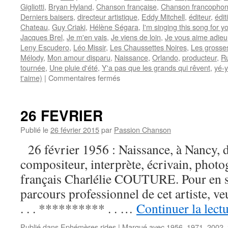
Gigliotti
,
Bryan Hyland
,
Chanson française
,
Chanson francopho
Derniers baisers
,
directeur artistique
,
Eddy Mitchell
,
éditeur
,
édi
Chateau
,
Guy Criaki
,
Hélène Ségara
,
I'm singing this song for y
Jacques Brel
,
Je m'en vais
,
Je viens de loin
,
Je vous aime adieu
Leny Escudero
,
Léo Missir
,
Les Chaussettes Noires
,
Les grosses
Mélody
,
Mon amour disparu
,
Naissance
,
Orlando
,
producteur
,
R
tournée
,
Une pluie d'été
,
Y'a pas que les grands qui rêvent
,
yé-
sur
t'aime)
|
Commentaires fermés
ORLANDO
26 FEVRIER
Publié le
26 février 2015
par
Passion Chanson
26 février 1956 : Naissance, à Nancy, d
compositeur, interprète, écrivain, photo
français Charlélie COUTURE. Pour en sa
parcours professionnel de cet artiste, 
. . . ********** . . …
Continuer la lect
Publié dans
Ephémères rides
|
Marqué avec
1956
,
1971
,
2002
,