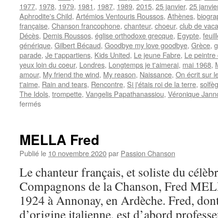
1977
,
1978
,
1979
,
1981
,
1987
,
1989
,
2015
,
25 janvier
,
25 janvie
Aphrodite's Child
,
Artémios Ventouris Roussos
,
Athènes
,
biogra
française
,
Chanson francophone
,
chanteur
,
choeur
,
club de vac
Décès
,
Demis Roussos
,
église orthodoxe grecque
,
Egypte
,
feuil
générique
,
Gilbert Bécaud
,
Goodbye my love goodbye
,
Grèce
,
g
parade
,
Je t'appartiens
,
Kids United
,
Le jeune Fabre
,
Le peintre 
yeux loin du coeur
,
Londres
,
Longtemps je t'aimerai
,
mai 1968
,
amour
,
My friend the wind
,
My reason
,
Naissance
,
On écrit sur 
t'aime
,
Rain and tears
,
Rencontre
,
Si j'étais roi de la terre
,
solfè
The Idols
,
trompette
,
Vangelis Papathanassiou
,
Véronique Jann
sur
fermés
ROUSSOS
Demis
MELLA Fred
Publié le
10 novembre 2020
par
Passion Chanson
Le chanteur français, et soliste du célè
Compagnons de la Chanson, Fred MELL
1924 à Annonay, en Ardèche. Fred, dont 
d’origine italienne, est d’abord profess