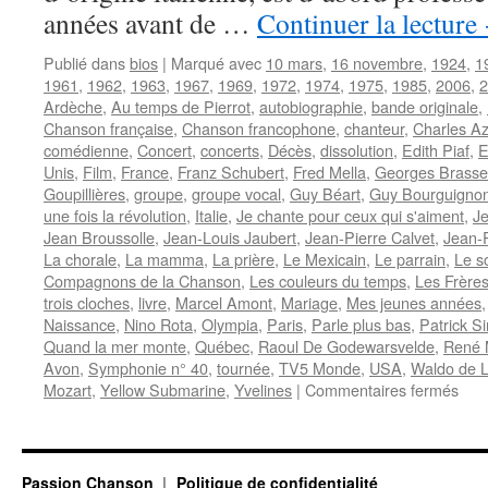
années avant de …
Continuer la lecture
Publié dans
bios
|
Marqué avec
10 mars
,
16 novembre
,
1924
,
1
1961
,
1962
,
1963
,
1967
,
1969
,
1972
,
1974
,
1975
,
1985
,
2006
,
2
Ardèche
,
Au temps de Pierrot
,
autobiographie
,
bande originale
,
Chanson française
,
Chanson francophone
,
chanteur
,
Charles A
comédienne
,
Concert
,
concerts
,
Décès
,
dissolution
,
Edith Piaf
,
E
Unis
,
Film
,
France
,
Franz Schubert
,
Fred Mella
,
Georges Brass
Goupillières
,
groupe
,
groupe vocal
,
Guy Béart
,
Guy Bourguigno
une fois la révolution
,
Italie
,
Je chante pour ceux qui s'aiment
,
Je
Jean Broussolle
,
Jean-Louis Jaubert
,
Jean-Pierre Calvet
,
Jean-P
La chorale
,
La mamma
,
La prière
,
Le Mexicain
,
Le parrain
,
Le s
Compagnons de la Chanson
,
Les couleurs du temps
,
Les Frère
trois cloches
,
livre
,
Marcel Amont
,
Mariage
,
Mes jeunes années
Naissance
,
Nino Rota
,
Olympia
,
Paris
,
Parle plus bas
,
Patrick S
Quand la mer monte
,
Québec
,
Raoul De Godewarsvelde
,
René 
Avon
,
Symphonie n° 40
,
tournée
,
TV5 Monde
,
USA
,
Waldo de L
sur
Mozart
,
Yellow Submarine
,
Yvelines
|
Commentaires fermés
ME
Fre
Passion Chanson
Politique de confidentialité