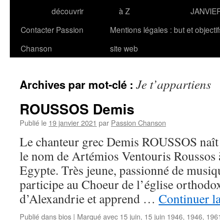
découvrir
à Z
JANVIE
Contacter Passion
Mentions légales : but et objecti
Chanson
site web
Je t’appartiens
Archives par mot-clé :
ROUSSOS Demis
Publié le
19 janvier 2021
par
Passion Chanson
Le chanteur grec Demis ROUSSOS naît l
le nom de Artémios Ventouris Roussos 
Egypte. Très jeune, passionné de musique
participe au Choeur de l’église orthodo
d’Alexandrie et apprend …
Continuer la
Publié dans
bios
|
Marqué avec
15 juin
,
15 juin 1946
,
1946
,
196