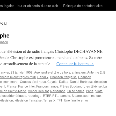
s légales : but et objectifs du site web
Politique de confidentialité
 1958
phe
anson
ns de télévision et de radio français Christophe DECHAVANNE
 père de Christophe est promoteur et marchand de biens. Sa mère
ème arrondissement de la capitale …
Continuer la lecture
→
janvier
,
23 janvier 1958
,
Age tendre et tête de bois
,
animateur
,
Antenne 2
,
B
 encore mieux l'après-midi
,
Canal +
,
Chanson française
,
Chanson
el mon mardi
,
Coucou c'est nous
,
Coyote
,
Dalida
,
Daniel Barbieux
,
émission
pe 1
,
France
,
France Inter
,
Francorchamps
,
Frères Bogdanoff
,
jeu télévisé
,
La
nelon Sainte-Marie
,
Michel Denisot
,
Naissance
,
On se calme
,
Paris
,
pilote
dios périphériques
,
reportage
,
RTBF
,
RTL
,
sample
,
Sloane
,
sport moteur
,
télévision
,
télévision française
,
Temps X
,
TF1
,
Une famille en or
|