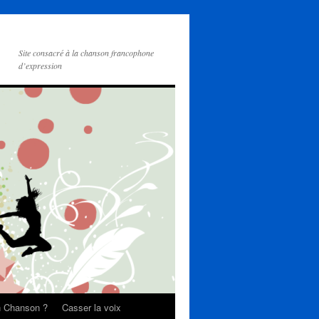
Site consacré à la chanson francophone
d’expression
on Chanson ?
Casser la voix