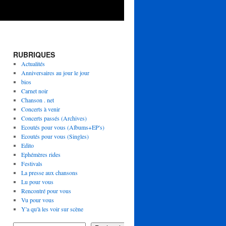
RUBRIQUES
Actualités
Anniversaires au jour le jour
bios
Carnet noir
Chanson . net
Concerts à venir
Concerts passés (Archives)
Ecoutés pour vous (Albums+EP's)
Ecoutés pour vous (Singles)
Edito
Ephémères rides
Festivals
La presse aux chansons
Lu pour vous
Rencontré pour vous
Vu pour vous
Y'a qu'à les voir sur scène