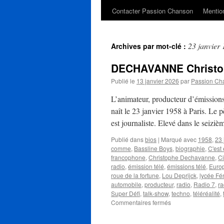
Contacter Passion Chanson
Mention
23 janvier
Archives par mot-clé :
DECHAVANNE Christo
Publié le
13 janvier 2026
par
Passion Ch
L’animateur, producteur d’émissio
naît le 23 janvier 1958 à Paris. Le
est journaliste. Elevé dans le seizi
Publié dans
bios
|
Marqué avec
1958
,
23 
comme
,
Bassline Boys
,
biographie
,
C'est
francophone
,
Christophe Dechavanne
,
Ci
radio
,
émission télé
,
émissions télé
,
Euro
roue de la fortune
,
Lou Deprijck
,
lycée Fé
automobile
,
producteur
,
radio
,
Radio 7
,
ra
Super Défi
,
talk-show
,
techno
,
téléréalité
,
sur
Commentaires fermés
DECHAVANNE
Christophe