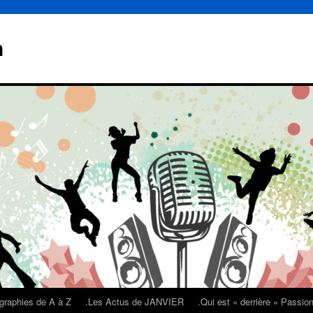
n
graphies de A à Z
.Les Actus de JANVIER
.Qui est « derrière » Passi